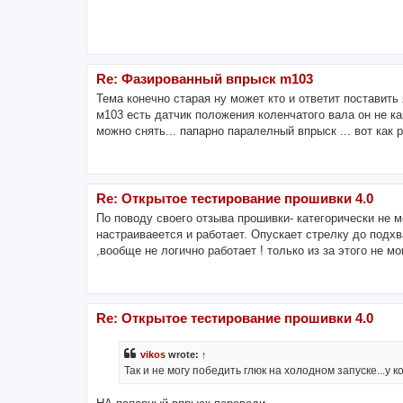
Re: Фазированный впрыск m103
Тема конечно старая ну может кто и ответит поставить
м103 есть датчик положения коленчатого вала он не ка
можно снять... папарно паралелный впрыск ... вот как ра
Re: Открытое тестирование прошивки 4.0
По поводу своего отзыва прошивки- категорически не мо
настраиваеется и работает. Опускает стрелку до подхва
,вообще не логично работает ! только из за этого не мо
Re: Открытое тестирование прошивки 4.0
vikos
wrote:
↑
Так и не могу победить глюк на холодном запуске...у