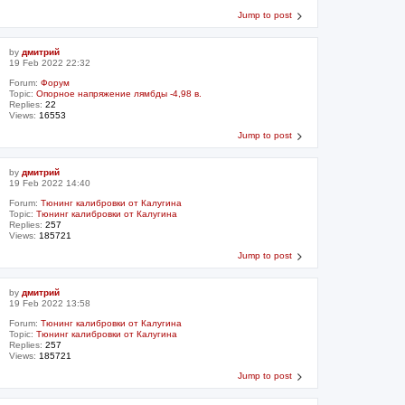
Jump to post
by
дмитрий
19 Feb 2022 22:32
Forum:
Форум
Topic:
Опорное напряжение лямбды -4,98 в.
Replies:
22
Views:
16553
Jump to post
by
дмитрий
19 Feb 2022 14:40
Forum:
Тюнинг калибровки от Калугина
Topic:
Тюнинг калибровки от Калугина
Replies:
257
Views:
185721
Jump to post
by
дмитрий
19 Feb 2022 13:58
Forum:
Тюнинг калибровки от Калугина
Topic:
Тюнинг калибровки от Калугина
Replies:
257
Views:
185721
Jump to post