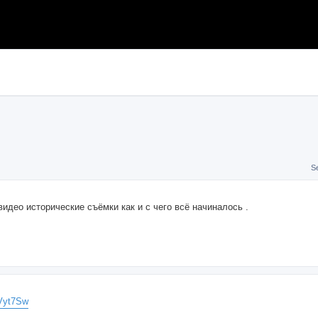
S
видео исторические съёмки как и с чего всё начиналось .
SVyt7Sw