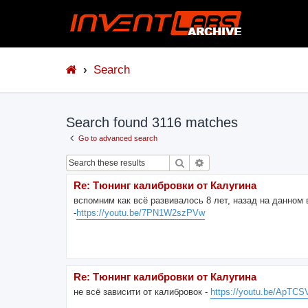
Search
Search found 3116 matches
Go to advanced search
Search
Advanced search
Re: Тюнинг калибровки от Калугина
вспомним как всё развивалось 8 лет, назад на данном 
-
https://youtu.be/7PN1W2szPVw
Re: Тюнинг калибровки от Калугина
не всё зависити от калибровок -
https://youtu.be/ApTC