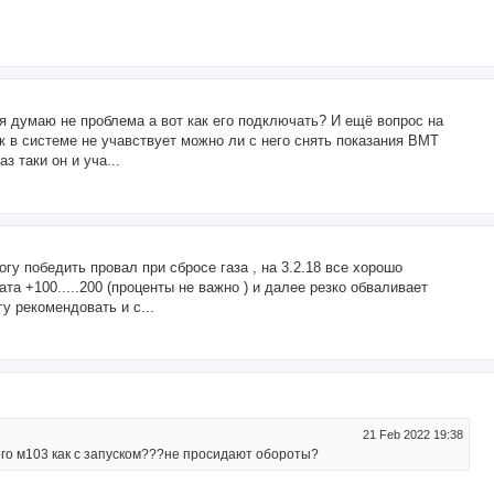
 я думаю не проблема а вот как его подключать? И ещё вопрос на
к в системе не учавствует можно ли с него снять показания ВМТ
з таки он и уча...
гу победить провал при сбросе газа , на 3.2.18 все хорошо
та +100.....200 (проценты не важно ) и далее резко обваливает
гу рекомендовать и с...
21 Feb 2022 19:38
 кого м103 как с запуском???не просидают обороты?