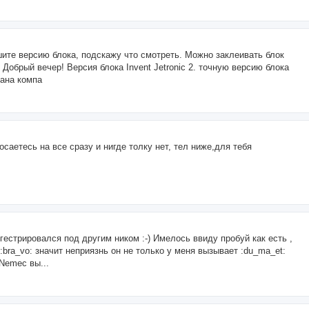
шите версию блока, подскажу что смотреть. Можно заклеивать блок
 Добрый вечер! Версия блока Invent Jetronic 2. точную версию блока
рана компа
саетесь на все сразу и нигде толку нет, тел ниже,для тебя
гестрировался под другим ником :-) Имелось ввиду пробуй как есть ,
bra_vo: значит неприязнь он не только у меня вызывает :du_ma_et:
 Nemec вы...