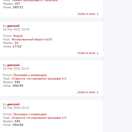
Topic:
Тюнинг калибровки от Калугина
Replies:
257
Views:
185721
Jump to post
by
дмитрий
24 Feb 2022 19:33
Forum:
Форум
Topic:
Фазированный впрыск m103
Replies:
14
Views:
17710
Jump to post
by
дмитрий
22 Feb 2022 20:47
Forum:
Прошивка и коммандер
Topic:
Открытое тестирование прошивки 4.0
Replies:
535
Views:
354159
Jump to post
by
дмитрий
22 Feb 2022 20:21
Forum:
Прошивка и коммандер
Topic:
Открытое тестирование прошивки 4.0
Replies:
535
Views:
354159