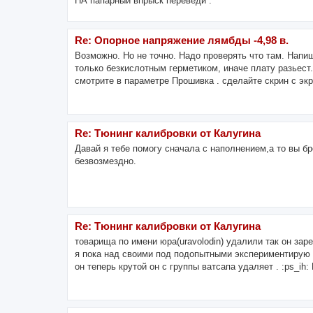
НА папарный впрыск переведи .
Re: Опорное напряжение лямбды -4,98 в.
Возможно. Но не точно. Надо проверять что там. Напи
только безкислотным герметиком, иначе плату разьест.
смотрите в параметре Прошивка . сделайте скрин с эк
Re: Тюнинг калибровки от Калугина
Давай я тебе помогу сначала с наполнением,а то вы бро
безвозмездно.
Re: Тюнинг калибровки от Калугина
товарища по имени юра(uravolodin) удалили так он заре
я пока над своими под подопытными экспериментирую :
он теперь крутой он с группы ватсапа удаляет . :ps_ih: