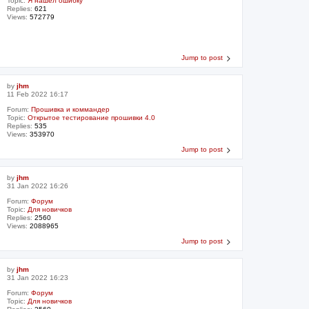
Topic:
Я нашел ошибку
Replies:
621
Views:
572779
Jump to post
by
jhm
11 Feb 2022 16:17
Forum:
Прошивка и коммандер
Topic:
Открытое тестирование прошивки 4.0
Replies:
535
Views:
353970
Jump to post
by
jhm
31 Jan 2022 16:26
Forum:
Форум
Topic:
Для новичков
Replies:
2560
Views:
2088965
Jump to post
by
jhm
31 Jan 2022 16:23
Forum:
Форум
Topic:
Для новичков