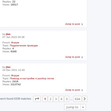
Replies:
22
Views:
16517
Jump to post
by
jhm
07 Jan 2022 00:38
Forum:
Форум
Topic:
Подключение проводки
Replies:
4
Views:
6346
Jump to post
by
jhm
24 Dec 2021 12:40
Forum:
Форум
Topic:
Помощь в настройке и разбор логов
Replies:
2418
Views:
2113742
Jump to post
Page
1
of
634
1
2
3
4
5
634
Next
earch found 6338 matches
…
Jump to