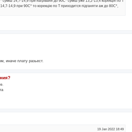
* суміш 14,7-14,9 при нагріваня до 90С* суміш уже 13,2-13,4 корекція по Т
14,7-14,9 при 90С* то корекцію по Т приходится підганяти аж до 80С*,
м, иначе плату разьест.
ания?
е.
та
19 Jan 2022 18:49