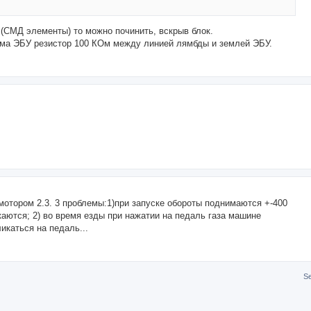
(СМД элементы) то можно починить, вскрыв блок.
ьема ЭБУ резистор 100 КОм между линией лямбды и землей ЭБУ.
 мотором 2.3. 3 проблемы:1)при запуске обороты поднимаются +-400
скаются; 2) во время езды при нажатии на педаль газа машине
ликаться на педаль...
S