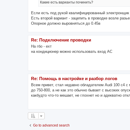
Какие есть варианты починить?
Если есть под рукой квалифицированный электронщик 
Есть второй вариант - зацепить в проводке возле раз
Опорное должно выровняться до 0.45в
Re: Подключение проводки
На гбо - ехт
на кондиционер можно использовать вход АС
Re: Помощь в настройке и разбор логов
Всем привет, стал недавно обладателем Audi 100 c4 с
до 750-800, а не как это обычно бывает с высоких опу
какбудто что-то мешает, не глохнет но и адекватно отк
Go to advanced search