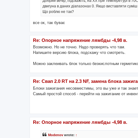
Добрий вечір, підскажіть, на ХХ при темперетурі в 70С
двигуна в даних діапазонах 0. Якщо виставляти суміш 
Що роблю не так?
все ок, так буває
Re: Опорное напряжение лямбды -4,98 в.
Возможно. Но не точно. Надо проверять что там.
Напишите версию блока, подскажу что смотреть.
Можно заклеивать блок только безкислотным герметико
Re: Свап 2.0 RT на 2.3 NF, замена блока зажиг
Блоки зажигания несовместимы, это вы уже и так знает
Самый простой способ - перейти на зажигание от инвен
Re: Опорное напряжение лямбды -4,98 в.
Modenov
wrote:
↑