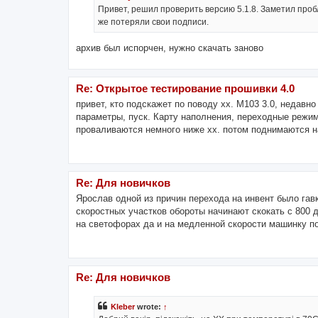
Привет, решил проверить версию 5.1.8. Заметил проб
же потеряли свои подписи.
архив был испорчен, нужно скачать заново
Re: Открытое тестирование прошивки 4.0
привет, кто подскажет по поводу хх. М103 3.0, недавн
параметры, пуск. Карту наполнения, переходные режим
проваливаются немного ниже хх. потом поднимаются на
Re: Для новичков
Ярослав одной из причин перехода на инвент было гавк
скоростных участков обороты начинают скокать с 800 д
на светофорах да и на медленной скорости машинку под
Re: Для новичков
Kleber
wrote:
↑