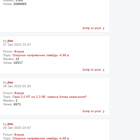
Replies:
2560
Views:
2088965
Jump to post
by
jhm
27 Jan 2022 22:37
Forum:
Форум
Topic:
Опорное напряжение лямбды -4,98 в.
Replies:
22
Views:
16517
Jump to post
by
jhm
26 Jan 2022 01:32
Forum:
Форум
Topic:
Свап 2.0 RT на 2.3 NF, замена блока зажигания?
Replies:
2
Views:
4971
Jump to post
by
jhm
20 Jan 2022 10:47
Forum:
Форум
Topic:
Опорное напряжение лямбды -4,98 в.