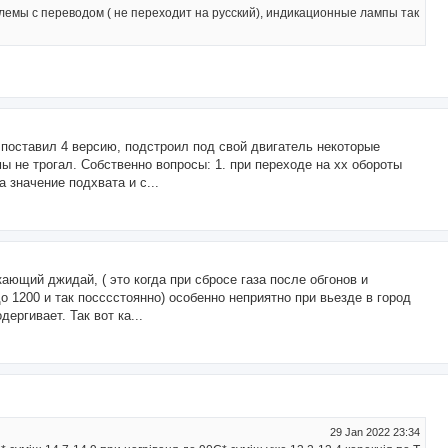
лемы с переводом ( не переходит на русский), индикационные лампы так
о поставил 4 версию, подстроил под свой двигатель некоторые
ы не трогал. Собственно вопросы: 1. при переходе на хх обороты
 значение подхвата и с...
ающий джидай, ( это когда при сбросе газа после обгонов и
о 1200 и так посссстоянно) особенно неприятно при вьезде в город
ергивает. Так вот ка...
29 Jan 2022 23:34