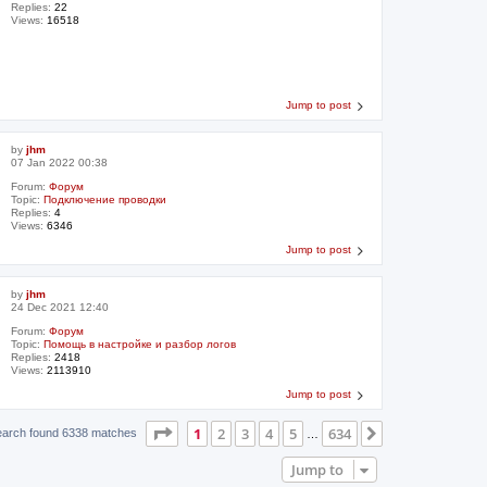
Replies:
22
Views:
16518
Jump to post
by
jhm
07 Jan 2022 00:38
Forum:
Форум
Topic:
Подключение проводки
Replies:
4
Views:
6346
Jump to post
by
jhm
24 Dec 2021 12:40
Forum:
Форум
Topic:
Помощь в настройке и разбор логов
Replies:
2418
Views:
2113910
Jump to post
Page
1
of
634
1
2
3
4
5
634
Next
earch found 6338 matches
…
Jump to