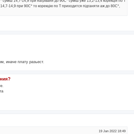
* суміш 14,7-14,9 при нагріваня до 90С* суміш уже 13,2-13,4 корекція по Т
14,7-14,9 при 90С* то корекцію по Т приходится підганяти аж до 80С*,
м, иначе плату разьест.
ания?
е.
та
19 Jan 2022 18:49