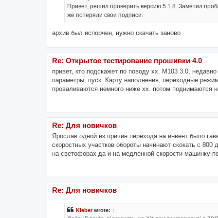
Привет, решил проверить версию 5.1.8. Заметил проб
же потеряли свои подписи.
архив был испорчен, нужно скачать заново
Re: Открытое тестирование прошивки 4.0
привет, кто подскажет по поводу хх. М103 3.0, недавн
параметры, пуск. Карту наполнения, переходные режим
проваливаются немного ниже хх. потом поднимаются на
Re: Для новичков
Ярослав одной из причин перехода на инвент было гавк
скоростных участков обороты начинают скокать с 800 д
на светофорах да и на медленной скорости машинку под
Re: Для новичков
Kleber
wrote:
↑