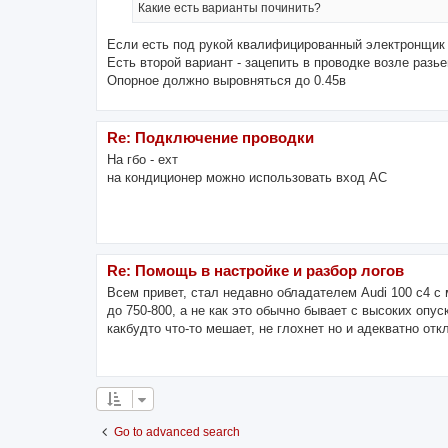
Какие есть варианты починить?
Если есть под рукой квалифицированный электронщик 
Есть второй вариант - зацепить в проводке возле раз
Опорное должно выровняться до 0.45в
Re: Подключение проводки
На гбо - ехт
на кондиционер можно использовать вход АС
Re: Помощь в настройке и разбор логов
Всем привет, стал недавно обладателем Audi 100 c4 с
до 750-800, а не как это обычно бывает с высоких опу
какбудто что-то мешает, не глохнет но и адекватно отк
Go to advanced search