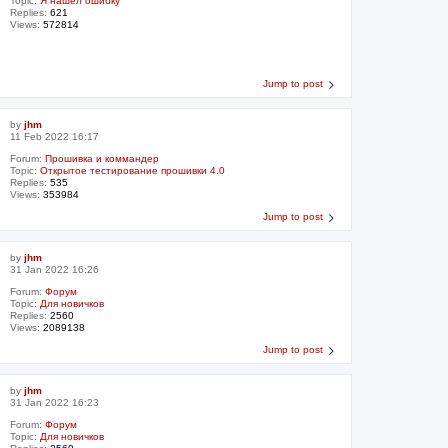
Topic:
Я нашел ошибку
Replies:
621
Views:
572814
Jump to post
by
jhm
11 Feb 2022 16:17
Forum:
Прошивка и коммандер
Topic:
Открытое тестирование прошивки 4.0
Replies:
535
Views:
353984
Jump to post
by
jhm
31 Jan 2022 16:26
Forum:
Форум
Topic:
Для новичков
Replies:
2560
Views:
2089138
Jump to post
by
jhm
31 Jan 2022 16:23
Forum:
Форум
Topic:
Для новичков