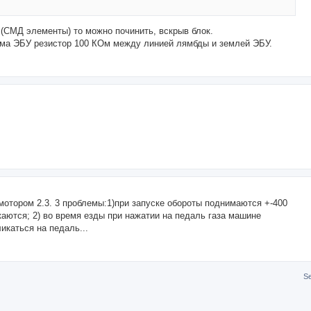
(СМД элементы) то можно починить, вскрыв блок.
ьема ЭБУ резистор 100 КОм между линией лямбды и землей ЭБУ.
 мотором 2.3. 3 проблемы:1)при запуске обороты поднимаются +-400
скаются; 2) во время езды при нажатии на педаль газа машине
ликаться на педаль...
S