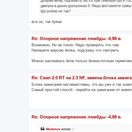
Добрий вечір, підскажіть, на ХХ при темперетурі в 70С
двигуна в даних діапазонах 0. Якщо виставляти суміш 
Що роблю не так?
все ок, так буває
Re: Опорное напряжение лямбды -4,98 в.
Возможно. Но не точно. Надо проверять что там.
Напишите версию блока, подскажу что смотреть.
Можно заклеивать блок только безкислотным герметико
Re: Свап 2.0 RT на 2.3 NF, замена блока зажиг
Блоки зажигания несовместимы, это вы уже и так знает
Самый простой способ - перейти на зажигание от инвен
Re: Опорное напряжение лямбды -4,98 в.
Modenov
wrote:
↑