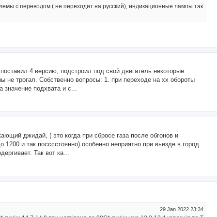
лемы с переводом ( не переходит на русский), индикационные лампы так
о поставил 4 версию, подстроил под свой двигатель некоторые
ы не трогал. Собственно вопросы: 1. при переходе на хх обороты
 значение подхвата и с...
ающий джидай, ( это когда при сбросе газа после обгонов и
о 1200 и так посссстоянно) особенно неприятно при вьезде в город
ергивает. Так вот ка...
29 Jan 2022 23:34