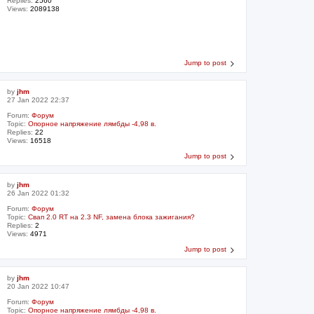
Replies:
2560
Views:
2089138
Jump to post
by
jhm
27 Jan 2022 22:37
Forum:
Форум
Topic:
Опорное напряжение лямбды -4,98 в.
Replies:
22
Views:
16518
Jump to post
by
jhm
26 Jan 2022 01:32
Forum:
Форум
Topic:
Свап 2.0 RT на 2.3 NF, замена блока зажигания?
Replies:
2
Views:
4971
Jump to post
by
jhm
20 Jan 2022 10:47
Forum:
Форум
Topic:
Опорное напряжение лямбды -4,98 в.