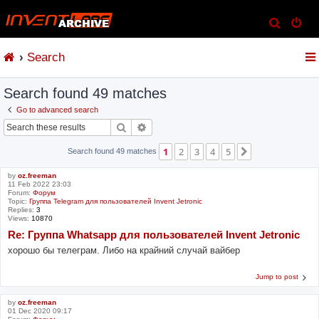
S
e
Search
a
r
Search found 49 matches
c
h
Go to advanced search
Search
Advanced search
1
2
3
4
5
Next
Search found 49 matches
by
oz.freeman
11 Feb 2022 23:03
Forum:
Форум
Topic:
Группа Telegram для пользователей Invent Jetronic
Replies:
3
Views:
10870
Re: Группа Whatsapp для пользователей Invent Jetronic
хорошо бы телеграм. Либо на крайний случай вайбер
Jump to post
by
oz.freeman
01 Dec 2020 09:17