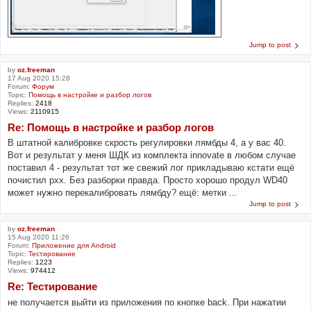
Jump to post
by
oz.freeman
17 Aug 2020 15:28
Forum:
Форум
Topic:
Помощь в настройке и разбор логов
Replies:
2418
Views:
2110915
Re: Помощь в настройке и разбор логов
В штатной калибровке скрость регулировки лямбды 4, а у вас 40.
Вот и результат у меня ШДК из комплекта innovate в любом случае
поставил 4 - результат тот же свежий лог прикладываю кстати ещё
почистил рхх. Без разборки правда. Просто хорошо продул WD40
может нужно перекалибровать лямбду? ещё: метки ...
Jump to post
by
oz.freeman
15 Aug 2020 11:26
Forum:
Приложение для Android
Topic:
Тестирование
Replies:
1223
Views:
974412
Re: Тестирование
не получается выйти из приложения по кнопке back. При нажатии