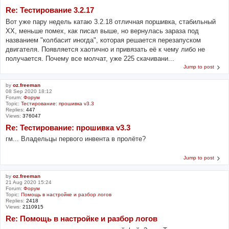
Re: Тестирование 3.2.17
Вот уже пару недель катаю 3.2.18 отличная поршивка, стабильный
ХХ, меньше помех, как писал выше, но вернулась зараза под
названием "колбасит иногда", которая решается перезапуском
двигателя. Появляется хаотично и привязать её к чему либо не
получается. Почему все молчат, уже 225 скачивани...
Jump to post
by
oz.freeman
08 Sep 2020 18:12
Forum:
Форум
Topic:
Тестирование: прошивка v3.3
Replies:
447
Views:
376047
Re: Тестирование: прошивка v3.3
гм... Владельцы первого инвента в пролёте?
Jump to post
by
oz.freeman
21 Aug 2020 15:24
Forum:
Форум
Topic:
Помощь в настройке и разбор логов
Replies:
2418
Views:
2110915
Re: Помощь в настройке и разбор логов