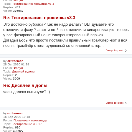
Forum:
Форум
Topic:
Тестирование: прошивка v3.3
Replies:
447
Views:
376047
Re: Тестирование: прошивка v3.3
Это достойно рубрики -"Как не надо делать" ВЫ думаете что
отключили фазу ? а вот и нет!- вы отключили синхронизацию ,теперь
у вас фазированный но не синхронизированный впрыск .
Догадываюсь что просто поставили правильный трамблёр -вот и вся
песня. Трамблёр стоял аудюшный со спиленной штор...
Jump to post
by
oz.freeman
28 Oct 2020 01:38
Forum:
Форум
Topic:
Дисплей в допы
Replies:
2
Views:
3609
Re: Дисплей в допы
часы далеко выкинули? :)
Jump to post
by
oz.freeman
16 Sep 2020 10:18
Forum:
Прошивка и коммандер
Topic:
Тестирование 3.2.17
Replies:
616
Views:
490927