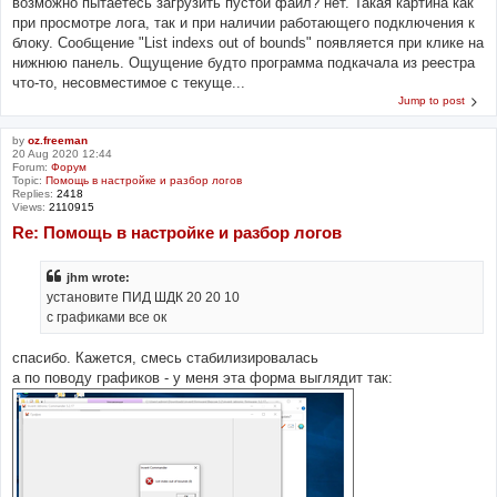
возможно пытаетесь загрузить пустой файл? нет. Такая картина как
при просмотре лога, так и при наличии работающего подключения к
блоку. Сообщение "List indexs out of bounds" появляется при клике на
нижнюю панель. Ощущение будто программа подкачала из реестра
что-то, несовместимое с текуще...
Jump to post
by
oz.freeman
20 Aug 2020 12:44
Forum:
Форум
Topic:
Помощь в настройке и разбор логов
Replies:
2418
Views:
2110915
Re: Помощь в настройке и разбор логов
jhm wrote:
установите ПИД ШДК 20 20 10
с графиками все ок
спасибо. Кажется, смесь стабилизировалась
а по поводу графиков - у меня эта форма выглядит так: