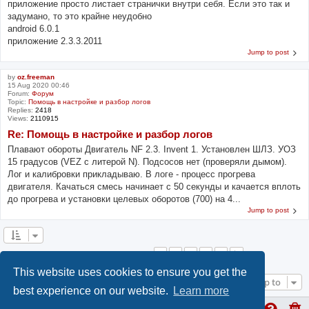
приложение просто листает странички внутри себя. Если это так и
задумано, то это крайне неудобно
android 6.0.1
приложение 2.3.3.2011
Jump to post
by
oz.freeman
15 Aug 2020 00:46
Forum:
Форум
Topic:
Помощь в настройке и разбор логов
Replies:
2418
Views:
2110915
Re: Помощь в настройке и разбор логов
Плавают обороты Двигатель NF 2.3. Invent 1. Установлен ШЛЗ. УОЗ
15 градусов (VEZ с литерой N). Подсосов нет (проверяли дымом).
Лог и калибровки прикладываю. В логе - процесс прогрева
двигателя. Качаться смесь начинает с 50 секунды и качается вплоть
до прогрева и установки целевых оборотов (700) на 4...
Jump to post
1
2
3
4
5
Next
Search found 49 matches
This website uses cookies to ensure you get the
Jump to
best experience on our website.
Learn more