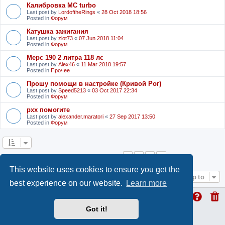
Калибровка MC turbo
Last post by
LordoftheRings
«
28 Oct 2018 18:56
Posted in
Форум
Катушка зажигания
Last post by
zlot73
«
07 Jun 2018 11:04
Posted in
Форум
Мерс 190 2 литра 118 лс
Last post by
Alex46
«
11 Mar 2018 19:57
Posted in
Прочее
Прошу помощи в настройке (Кривой Рог)
Last post by
Speed5213
«
03 Oct 2017 22:34
Posted in
Форум
рхх помогите
Last post by
alexander.maratori
«
27 Sep 2017 13:50
Posted in
Форум
1
2
3
Next
Search found 53 matches
This website uses cookies to ensure you get the
Jump to
best experience on our website.
Learn more
Got it!
ProLight Style by
Ian Bradley
Powered by
phpBB
® Forum Software © phpBB Limited