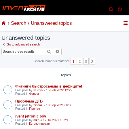
S
e
Search
Unanswered topics
a
r
Unanswered topics
c
h
Go to advanced search
Search
Advanced search
1
2
3
Next
Search found 53 matches
Topics
Фитинги быстросьемы в дефиците!
Last post by
Nurdin
«
15 Feb 2022 12:22
Posted in
Форум
Проблема ДТВ
Last post by
zibnak
«
10 Sep 2021 06:36
Posted in
Прочее
ivent jetronic эбу
Last post by
mka
«
12 Jul 2021 16:29
Posted in
Куплю-продам