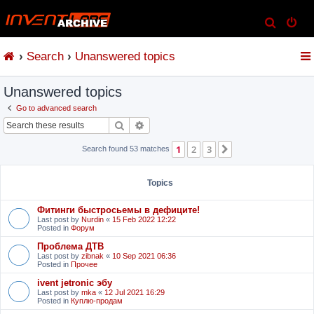
S
e
Search
Unanswered topics
a
r
Unanswered topics
c
h
Go to advanced search
Search
Advanced search
1
2
3
Next
Search found 53 matches
Topics
Фитинги быстросьемы в дефиците!
Last post by
Nurdin
«
15 Feb 2022 12:22
Posted in
Форум
Проблема ДТВ
Last post by
zibnak
«
10 Sep 2021 06:36
Posted in
Прочее
ivent jetronic эбу
Last post by
mka
«
12 Jul 2021 16:29
Posted in
Куплю-продам