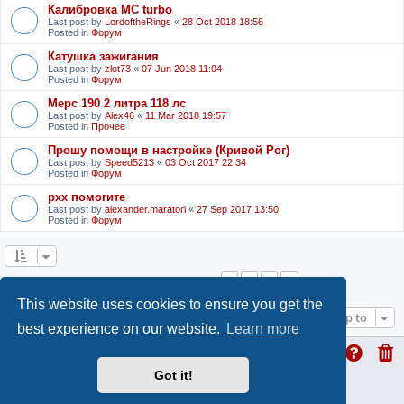
Калибровка MC turbo
Last post by
LordoftheRings
«
28 Oct 2018 18:56
Posted in
Форум
Катушка зажигания
Last post by
zlot73
«
07 Jun 2018 11:04
Posted in
Форум
Мерс 190 2 литра 118 лс
Last post by
Alex46
«
11 Mar 2018 19:57
Posted in
Прочее
Прошу помощи в настройке (Кривой Рог)
Last post by
Speed5213
«
03 Oct 2017 22:34
Posted in
Форум
рхх помогите
Last post by
alexander.maratori
«
27 Sep 2017 13:50
Posted in
Форум
1
2
3
Next
Search found 53 matches
This website uses cookies to ensure you get the
Jump to
best experience on our website.
Learn more
Got it!
ProLight Style by
Ian Bradley
Powered by
phpBB
® Forum Software © phpBB Limited