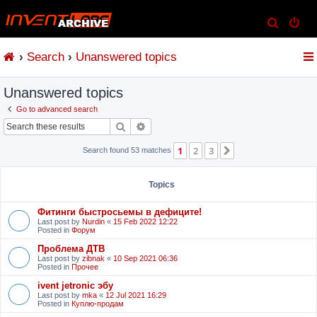
S
e
Search
Unanswered topics
a
r
Unanswered topics
c
h
Go to advanced search
Search
Advanced search
1
2
3
Next
Search found 53 matches
Topics
Фитинги быстросьемы в дефиците!
Last post by
Nurdin
«
15 Feb 2022 12:22
Posted in
Форум
Проблема ДТВ
Last post by
zibnak
«
10 Sep 2021 06:36
Posted in
Прочее
ivent jetronic эбу
Last post by
mka
«
12 Jul 2021 16:29
Posted in
Куплю-продам