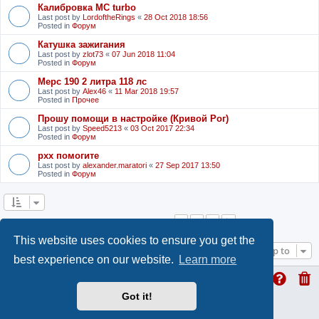
Калибровка MC turbo
Last post by
LordoftheRings
«
28 Oct 2018 18:56
Posted in
Форум
Катушка зажигания
Last post by
zlot73
«
07 Jun 2018 11:04
Posted in
Форум
Мерс 190 2 литра 118 лс
Last post by
Alex46
«
11 Mar 2018 19:57
Posted in
Прочее
Прошу помощи в настройке (Кривой Рог)
Last post by
Speed5213
«
03 Oct 2017 22:34
Posted in
Форум
рхх помогите
Last post by
alexander.maratori
«
27 Sep 2017 13:50
Posted in
Форум
1
2
3
Next
Search found 53 matches
This website uses cookies to ensure you get the
Jump to
best experience on our website.
Learn more
Got it!
ProLight Style by
Ian Bradley
Powered by
phpBB
® Forum Software © phpBB Limited