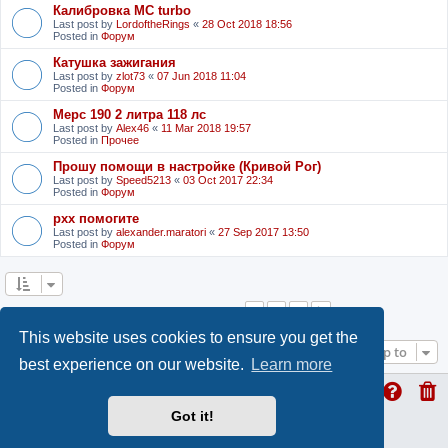
Калибровка MC turbo
Last post by
LordoftheRings
«
28 Oct 2018 18:56
Posted in
Форум
Катушка зажигания
Last post by
zlot73
«
07 Jun 2018 11:04
Posted in
Форум
Мерс 190 2 литра 118 лс
Last post by
Alex46
«
11 Mar 2018 19:57
Posted in
Прочее
Прошу помощи в настройке (Кривой Рог)
Last post by
Speed5213
«
03 Oct 2017 22:34
Posted in
Форум
рхх помогите
Last post by
alexander.maratori
«
27 Sep 2017 13:50
Posted in
Форум
1
2
3
Next
Search found 53 matches
This website uses cookies to ensure you get the
Jump to
best experience on our website.
Learn more
Got it!
ProLight Style by
Ian Bradley
Powered by
phpBB
® Forum Software © phpBB Limited