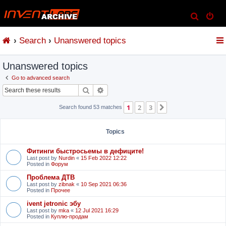
S
e
Search
Unanswered topics
a
r
Unanswered topics
c
h
Go to advanced search
Search
Advanced search
1
2
3
Next
Search found 53 matches
Topics
Фитинги быстросьемы в дефиците!
Last post by
Nurdin
«
15 Feb 2022 12:22
Posted in
Форум
Проблема ДТВ
Last post by
zibnak
«
10 Sep 2021 06:36
Posted in
Прочее
ivent jetronic эбу
Last post by
mka
«
12 Jul 2021 16:29
Posted in
Куплю-продам