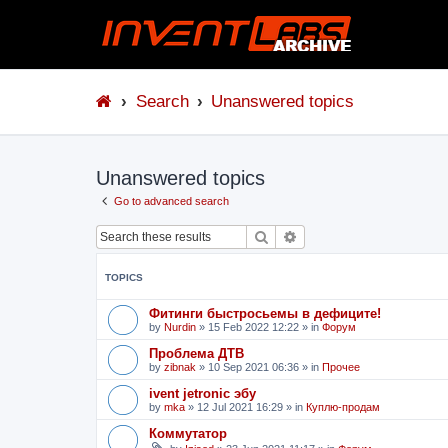
Search
Unanswered topics
Unanswered topics
Go to advanced search
Search
Advanced search
TOPICS
Фитинги быстросьемы в дефиците!
by
Nurdin
»
15 Feb 2022 12:22
» in
Форум
Проблема ДТВ
by
zibnak
»
10 Sep 2021 06:36
» in
Прочее
ivent jetronic эбу
by
mka
»
12 Jul 2021 16:29
» in
Куплю-продам
Коммутатор