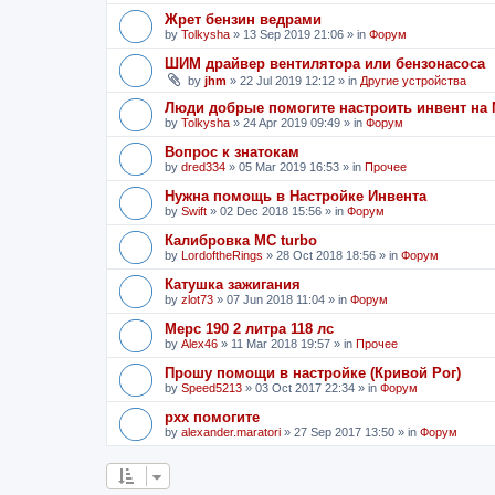
Жрет бензин ведрами
by
Tolkysha
»
13 Sep 2019 21:06
» in
Форум
ШИМ драйвер вентилятора или бензонасоса
by
jhm
»
22 Jul 2019 12:12
» in
Другие устройства
Люди добрые помогите настроить инвент на 
by
Tolkysha
»
24 Apr 2019 09:49
» in
Форум
Вопрос к знатокам
by
dred334
»
05 Mar 2019 16:53
» in
Прочее
Нужна помощь в Настройке Инвента
by
Swift
»
02 Dec 2018 15:56
» in
Форум
Калибровка MC turbo
by
LordoftheRings
»
28 Oct 2018 18:56
» in
Форум
Катушка зажигания
by
zlot73
»
07 Jun 2018 11:04
» in
Форум
Мерс 190 2 литра 118 лс
by
Alex46
»
11 Mar 2018 19:57
» in
Прочее
Прошу помощи в настройке (Кривой Рог)
by
Speed5213
»
03 Oct 2017 22:34
» in
Форум
рхх помогите
by
alexander.maratori
»
27 Sep 2017 13:50
» in
Форум