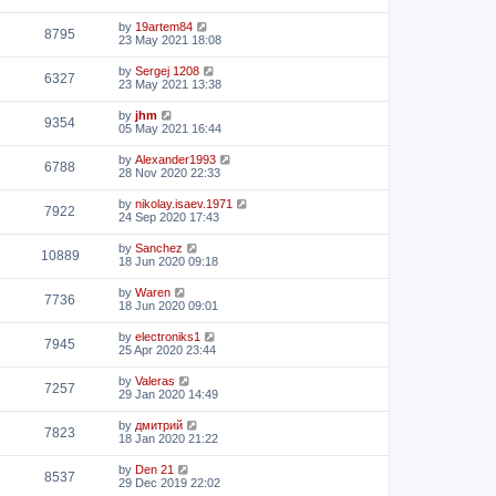
by
19artem84
8795
23 May 2021 18:08
by
Sergej 1208
6327
23 May 2021 13:38
by
jhm
9354
05 May 2021 16:44
by
Alexander1993
6788
28 Nov 2020 22:33
by
nikolay.isaev.1971
7922
24 Sep 2020 17:43
by
Sanchez
10889
18 Jun 2020 09:18
by
Waren
7736
18 Jun 2020 09:01
by
electroniks1
7945
25 Apr 2020 23:44
by
Valeras
7257
29 Jan 2020 14:49
by
дмитрий
7823
18 Jan 2020 21:22
by
Den 21
8537
29 Dec 2019 22:02