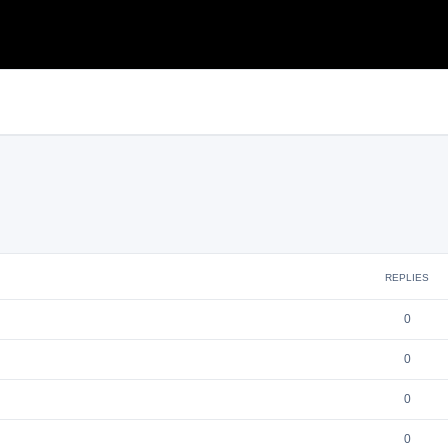
REPLIES
0
0
0
0