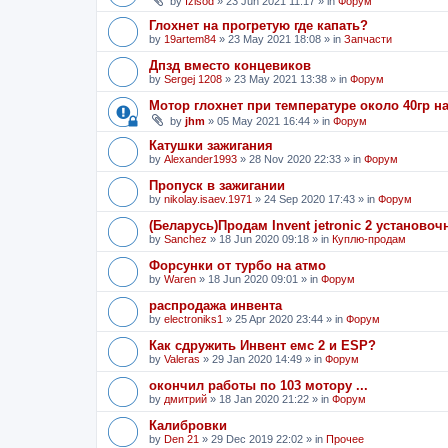
by
Izisod
»
23 Jun 2021 11:17
» in
Форум
Глохнет на прогретую где капать?
by
19artem84
»
23 May 2021 18:08
» in
Запчасти
Дпзд вместо концевиков
by
Sergej 1208
»
23 May 2021 13:38
» in
Форум
Мотор глохнет при температуре около 40гр на
by
jhm
»
05 May 2021 16:44
» in
Форум
Катушки зажигания
by
Alexander1993
»
28 Nov 2020 22:33
» in
Форум
Пропуск в зажигании
by
nikolay.isaev.1971
»
24 Sep 2020 17:43
» in
Форум
(Беларусь)Продам Invent jetronic 2 установо
by
Sanchez
»
18 Jun 2020 09:18
» in
Куплю-продам
Форсунки от турбо на атмо
by
Waren
»
18 Jun 2020 09:01
» in
Форум
распродажа инвента
by
electroniks1
»
25 Apr 2020 23:44
» in
Форум
Как сдружить Инвент емс 2 и ESP?
by
Valeras
»
29 Jan 2020 14:49
» in
Форум
окончил работы по 103 мотору ...
by
дмитрий
»
18 Jan 2020 21:22
» in
Форум
Калибровки
by
Den 21
»
29 Dec 2019 22:02
» in
Прочее