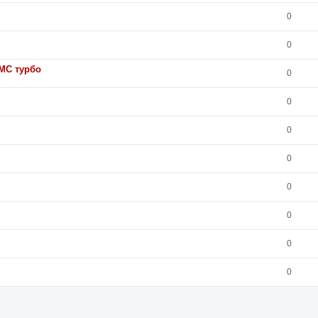
0
0
МС турбо
0
0
0
0
0
0
0
0