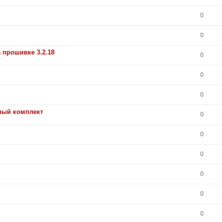
0
0
 прошивке 3.2.18
0
0
0
чный комплект
0
0
0
0
0
0