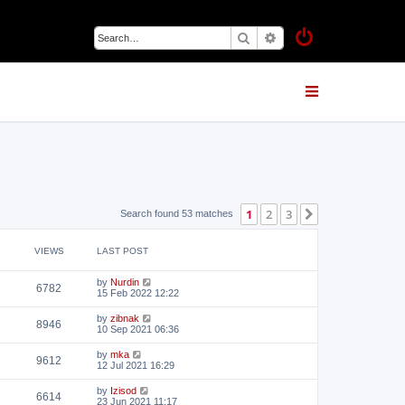
Search
Advanced search
1
2
3
Next
Search found 53 matches
VIEWS
LAST POST
by
Nurdin
6782
15 Feb 2022 12:22
by
zibnak
8946
10 Sep 2021 06:36
by
mka
9612
12 Jul 2021 16:29
by
Izisod
6614
23 Jun 2021 11:17