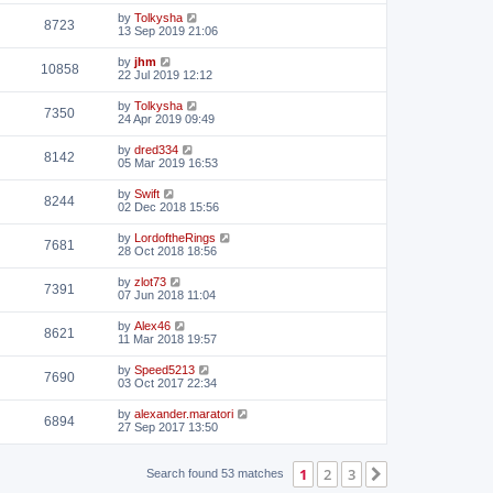
by
Tolkysha
8723
13 Sep 2019 21:06
by
jhm
10858
22 Jul 2019 12:12
by
Tolkysha
7350
24 Apr 2019 09:49
by
dred334
8142
05 Mar 2019 16:53
by
Swift
8244
02 Dec 2018 15:56
by
LordoftheRings
7681
28 Oct 2018 18:56
by
zlot73
7391
07 Jun 2018 11:04
by
Alex46
8621
11 Mar 2018 19:57
by
Speed5213
7690
03 Oct 2017 22:34
by
alexander.maratori
6894
27 Sep 2017 13:50
1
2
3
Next
Search found 53 matches