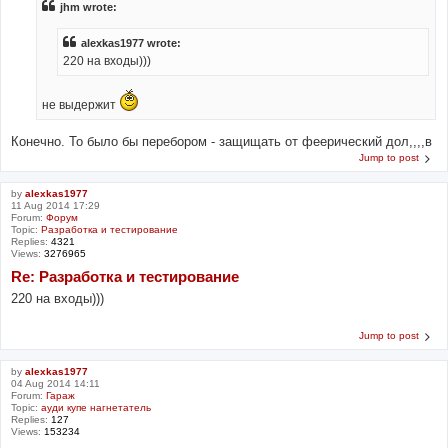
jhm wrote:
alexkas1977 wrote:
220 на входы)))
не выдержит
Конечно. То было бы перебором - защищать от феерический дол,,,,в
Jump to post
by
alexkas1977
11 Aug 2014 17:29
Forum:
Форум
Topic:
Разработка и тестирование
Replies:
4321
Views:
3276965
Re: Разработка и тестирование
220 на входы)))
Jump to post
by
alexkas1977
04 Aug 2014 14:11
Forum:
Гараж
Topic:
ауди купе нагнетатель
Replies:
127
Views:
153234