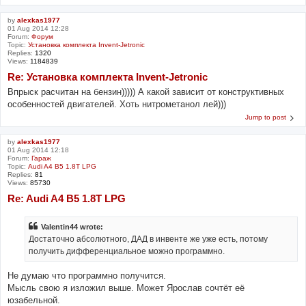
by
alexkas1977
01 Aug 2014 12:28
Forum:
Форум
Topic:
Установка комплекта Invent-Jetronic
Replies:
1320
Views:
1184839
Re: Установка комплекта Invent-Jetronic
Впрыск расчитан на бензин))))) А какой зависит от конструктивных
особенностей двигателей. Хоть нитрометанол лей)))
Jump to post
by
alexkas1977
01 Aug 2014 12:18
Forum:
Гараж
Topic:
Audi A4 B5 1.8T LPG
Replies:
81
Views:
85730
Re: Audi A4 B5 1.8T LPG
Valentin44 wrote:
Достаточно абсолютного, ДАД в инвенте же уже есть, потому
получить дифференциальное можно программно.
Не думаю что программно получится.
Мысль свою я изложил выше. Может Ярослав сочтёт её
юзабельной.