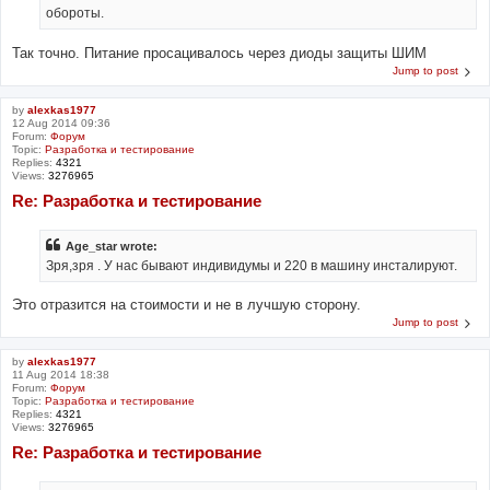
обороты.
Так точно. Питание просацивалось через диоды защиты ШИМ
Jump to post
by
alexkas1977
12 Aug 2014 09:36
Forum:
Форум
Topic:
Разработка и тестирование
Replies:
4321
Views:
3276965
Re: Разработка и тестирование
Age_star wrote:
Зря,зря . У нас бывают индивидумы и 220 в машину инсталируют.
Это отразится на стоимости и не в лучшую сторону.
Jump to post
by
alexkas1977
11 Aug 2014 18:38
Forum:
Форум
Topic:
Разработка и тестирование
Replies:
4321
Views:
3276965
Re: Разработка и тестирование