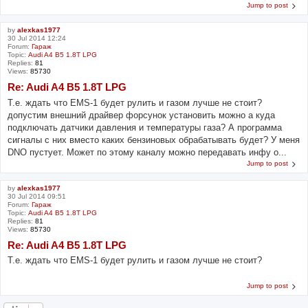
Jump to post
by
alexkas1977
30 Jul 2014 12:24
Forum:
Гараж
Topic:
Audi A4 B5 1.8T LPG
Replies:
81
Views:
85730
Re: Audi A4 B5 1.8T LPG
Т.е. ждать что EMS-1 будет рулить и газом лучше не стоит?
допустим внешний драйвер форсунок установить можно а куда
подключать датчики давления и температуры газа? А программа
сигналы с них вместо каких бензиновых обрабатывать будет? У меня
DNO пустует. Может по этому каналу можно передавать инфу о...
Jump to post
by
alexkas1977
30 Jul 2014 09:51
Forum:
Гараж
Topic:
Audi A4 B5 1.8T LPG
Replies:
81
Views:
85730
Re: Audi A4 B5 1.8T LPG
Т.е. ждать что EMS-1 будет рулить и газом лучше не стоит?
Jump to post