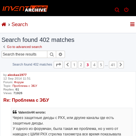
S
e
Search
a
r
Search found 402 matches
c
h
Go to advanced search
Search
Advanced search
Page
3
of
41
1
2
3
4
5
41
Previous
Next
Search found 402 matches
…
by
alexkas1977
12 Sep 2014 11:51
Forum:
Форум
Topic:
Проблема с ЭБУ
Replies:
61
Views:
71926
Re: Проблема с ЭБУ
Valentin44 wrote:
Через защитные диоды с РХХ, или другие каналы где есть
защитные диоды.
У одного из форумчан, была такая же проблема, но у него от
наводок с ШИМ РХХ стрелка тахометра все время показывала