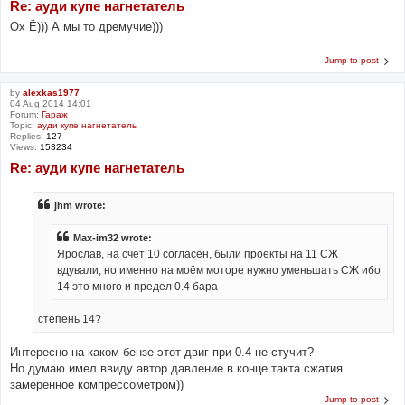
Re: ауди купе нагнетатель
Ох Ё))) А мы то дремучие)))
Jump to post
by
alexkas1977
04 Aug 2014 14:01
Forum:
Гараж
Topic:
ауди купе нагнетатель
Replies:
127
Views:
153234
Re: ауди купе нагнетатель
jhm wrote:
Max-im32 wrote:
Ярослав, на счёт 10 согласен, были проекты на 11 СЖ
вдували, но именно на моём моторе нужно уменьшать СЖ ибо
14 это много и предел 0.4 бара
степень 14?
Интересно на каком бензе этот двиг при 0.4 не стучит?
Но думаю имел ввиду автор давление в конце такта сжатия
замеренное компрессометром))
Jump to post