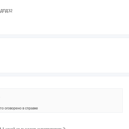
Д-ДПДЗ2
?
то оговорено в справке