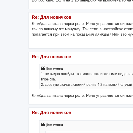
Вопрос был. Если на 2.18 инверсия не включена то на 
Re: Для новичков
Лямбда запитана через реле. Реле управляется сигнал
так по вашему же мануалу. Так если в настройках стои
полагается при этом на показания лямбды? Или это нуж
Re: Для новичков
jhm wrote:
1. не видно лямбды - возможно заливает или недолив
впрыска.
2. советую скачать свежий релиз 4.2 на всякий случай
Лямбда запитана через реле. Реле управляется сигнал
Re: Для новичков
jhm wrote: