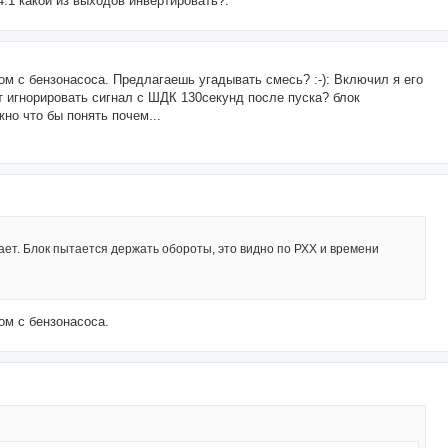
4.1 какой из выходов инвертировать?:
ом с бензонасоса. Предлагаешь угадывать смесь? :-): Включил я его
т игнорировать сигнал с ШДК 130секунд после пуска? блок
но что бы понять почем...
ает. Блок пытается держать обороты, это видно по РХХ и времени
ом с бензонасоса.