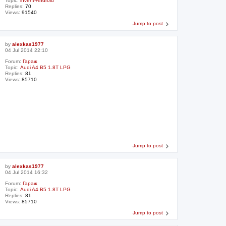
Topic:
invent-Android
Replies:
70
Views:
91540
Jump to post
by
alexkas1977
04 Jul 2014 22:10
Forum:
Гараж
Topic:
Audi A4 B5 1.8T LPG
Replies:
81
Views:
85710
Jump to post
by
alexkas1977
04 Jul 2014 16:32
Forum:
Гараж
Topic:
Audi A4 B5 1.8T LPG
Replies:
81
Views:
85710
Jump to post