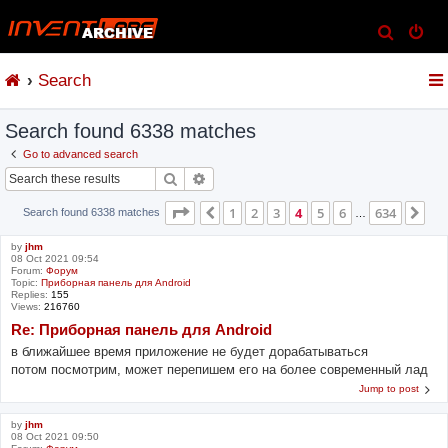
S
e
Search
a
r
Search found 6338 matches
c
h
Go to advanced search
Search
Advanced search
Page
4
of
634
1
2
3
4
5
6
634
Previous
Ne
Search found 6338 matches
…
by
jhm
08 Oct 2021 09:54
Forum:
Форум
Topic:
Приборная панель для Android
Replies:
155
Views:
216760
Re: Приборная панель для Android
в ближайшее время приложение не будет дорабатываться
потом посмотрим, может перепишем его на более современный лад
Jump to post
by
jhm
08 Oct 2021 09:50