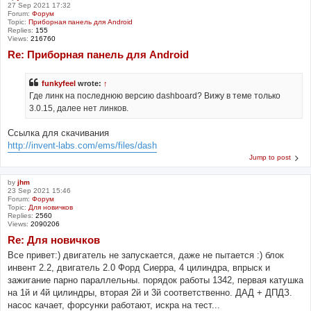
27 Sep 2021 17:32
Forum:
Форум
Topic:
Приборная панель для Android
Replies:
155
Views:
216760
Re: Приборная панель для Android
funkyfeel
wrote:
↑
Где линк на последнюю версию dashboard? Вижу в теме только
3.0.15, далее нет линков.
Ссылка для скачивания
http://invent-labs.com/ems/files/dash
Jump to post
by
jhm
23 Sep 2021 15:46
Forum:
Форум
Topic:
Для новичков
Replies:
2560
Views:
2090206
Re: Для новичков
Все привет:) двигатель не запускается, даже не пытается :) блок
инвент 2.2, двигатель 2.0 Форд Сиерра, 4 цилиндра, впрыск и
зажигание парно параллельны. порядок работы 1342, первая катушка
на 1й и 4й цилиндры, вторая 2й и 3й соответственно. ДАД + ДПДЗ.
насос качает, форсунки работают, искра на тест...