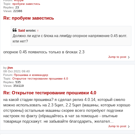
Forum:
Форум
Topic:
пробуем завестись
Replies:
23
Views:
22386
Re: пробуем завестись
Said
wrote:
↑
Должно ли идти с блока на лямбду опорное напряжение 0.45 волт.
или нет?
опорное 0.45 появилось только в блоках 2.3
Jump to post
by
jhm
08 Oct 2021 09:40
Forum:
Прошивка и коммандер
Topic:
Открытое тестирование прошивки 4.0
Replies:
535
Views:
354119
Re: Открытое тестирование прошивки 4.0
на какой стадии прошивка? я сделал релиз 4.0.14, который смело
можно использовать на 2.3 5цил, 2.2 5цил (машины, которые хорошо
отстроены) остальные машины скорее всего потребуют подгонки
настроек по факту (обращайтесь в чат за помощью - опытные
товарищи подскажут. не забывайте благодарить, желател...
Jump to post