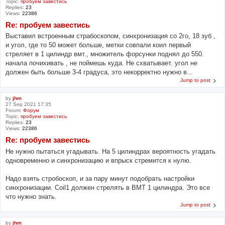
Topic:
пробуем завестись
Replies:
23
Views:
22386
Re: пробуем завестись
Выставил встроенным страбоскопом, синхронизация со 2го, 18 зуб ,
и угол, где то 50 может больше, метки совпали коил первый
стреляет в 1 цилиндр вмт., множитель форсунки поднял до 550.
начала почихивать , не поймешь куда. Не схватывает. угол не
должен быть больше 3-4 градуса, это некорректно нужно в...
Jump to post
by
jhm
27 Sep 2021 17:35
Forum:
Форум
Topic:
пробуем завестись
Replies:
23
Views:
22386
Re: пробуем завестись
Не нужно пытаться угадывать. На 5 цилиндрах вероятность угадать
одновременно и синхронизацию и впрыск стремится к нулю.
Надо взять стробоскоп, и за пару минут подобрать настройки
синхронизации. Coil1 должен стрелять в ВМТ 1 цилиндра. Это все
что нужно знать.
Jump to post
by
jhm