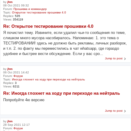
by
jhm
08 Oct 2021 09:32
Forum:
Прошивка и коммандер
Topic:
Открытое тестирование прошивки 4.0
Replies:
535
Views:
354119
Re: Открытое тестирование прошивки 4.0
Я почистил тему. Извините, если удалил чьи-то сообщения по теме,
слишком много мусора насобиралось. Напоминаю: 1. это тема о
ТЕСТИРОВАНИИ! здесь не должно быть рекламы, личных разборок,
и т.п. 2. по факту мы переместились в чат whatsapp, где гораздо
удобнее и быстрее вести обсуждение. Если у вас сро...
Jump to post
by
jhm
06 Oct 2021 14:42
Forum:
Форум
Topic:
Иногда глохнет на ходу при переходе на нейтраль
Replies:
3
Views:
6211
Re: Иногда глохнет на ходу при переходе на нейтраль
Попробуйте 4ю версию
Jump to post
by
jhm
28 Sep 2021 12:17
Forum:
Форум