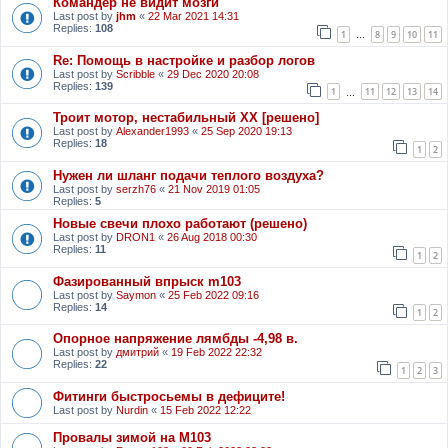
Командер не видит мозги
Last post by
jhm
«
22 Mar 2021 14:31
Replies:
108
1
8
9
10
11
…
Re: Помощь в настройке и разбор логов
Last post by
Scribble
«
29 Dec 2020 20:08
Replies:
139
1
11
12
13
14
…
Троит мотор, нестабильный ХХ [решено]
Last post by
Alexander1993
«
25 Sep 2020 19:13
Replies:
18
1
2
Нужен ли шланг подачи теплого воздуха?
Last post by
serzh76
«
21 Nov 2019 01:05
Replies:
5
Новые свечи плохо работают (решено)
Last post by
DRON1
«
26 Aug 2018 00:30
Replies:
11
1
2
Фазированный впрыск m103
Last post by
Saymon
«
25 Feb 2022 09:16
Replies:
14
1
2
Опорное напряжение лямбды -4,98 в.
Last post by
дмитрий
«
19 Feb 2022 22:32
Replies:
22
1
2
3
Фитинги быстросьемы в дефиците!
Last post by
Nurdin
«
15 Feb 2022 12:22
Провалы зимой на М103