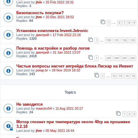
Last post by
jhm
«
25 Feb 2022 18:31
Replies:
3
Безопасность покупки?
Last post by
jhm
«
20 Dec 2021 18:52
Replies:
84
1
6
7
8
9
…
Установка комплекта Invent-Jetronic
Last post by
дмитрий
«
17 Feb 2022 22:16
Replies:
1320
1
130
131
132
133
…
Помощь в настройке и разбор логов
Last post by
дмитрий
«
31 Jan 2022 13:07
Replies:
2418
1
239
240
241
242
…
Частые вопросы насчет апгрейда блока Лискар на Инвент
Last post by
potap.br
«
28 Nov 2019 18:32
Replies:
143
1
12
13
14
15
…
Topics
Не заводится
Last post by
maestro54
«
11 Aug 2021 20:17
Replies:
24
1
2
3
Мотор глохнет при температуре около 40гр на прошивке
3.2.18
Last post by
jhm
«
05 May 2021 16:44