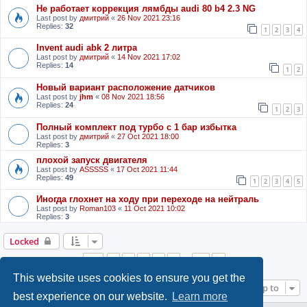
Не работает коррекция лямбды audi 80 b4 2.3 NG
Last post by
дмитрий
«
26 Nov 2021 23:16
Replies:
32
1
2
3
4
Invent audi abk 2 литра
Last post by
дмитрий
«
14 Nov 2021 17:02
Replies:
14
1
2
Новый вариант расположение датчиков
Last post by
jhm
«
08 Nov 2021 18:56
Replies:
24
1
2
3
Полный комплект под турбо с 1 бар избытка
Last post by
дмитрий
«
27 Oct 2021 18:00
Replies:
3
плохой запуск двигателя
Last post by
ASSSSS
«
17 Oct 2021 11:44
Replies:
49
1
2
3
4
5
Иногда глохнет на ходу при переходе на нейтраль
Last post by
Roman103
«
11 Oct 2021 10:02
Replies:
3
Locked
Page
1
of
27
1
2
3
4
5
27
Next
…
This website uses cookies to ensure you get the
Jump to
best experience on our website.
Learn more