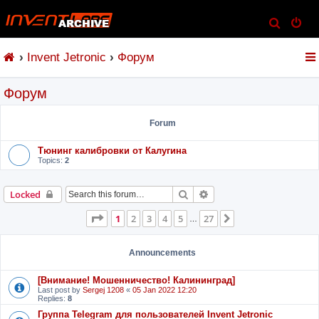
S
e
Invent Jetronic
Форум
a
r
Форум
c
h
Forum
Тюнинг калибровки от Калугина
Topics:
2
Search
Advanced search
Locked
Page
1
of
27
1
2
3
4
5
27
Next
…
Announcements
[Внимание! Мошенничество! Калининград]
Last post by
Sergej 1208
«
05 Jan 2022 12:20
Replies:
8
Группа Telegram для пользователей Invent Jetronic