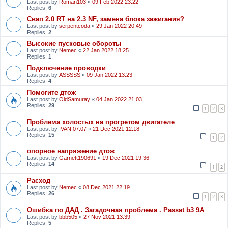
Last post by
Roman103
«
09 Feb 2022 23:22
Replies:
6
Свап 2.0 RT на 2.3 NF, замена блока зажигания?
Last post by
serpentcoda
«
29 Jan 2022 20:49
Replies:
2
Высокие пусковые обороты
Last post by
Nemec
«
22 Jan 2022 18:25
Replies:
1
Подключение проводки
Last post by
ASSSSS
«
09 Jan 2022 13:23
Replies:
4
Помогите дтож
Last post by
OldSamuray
«
04 Jan 2022 21:03
Replies:
29
1
2
3
Проблема холостых на прогретом двигателе
Last post by
IVAN.07.07
«
21 Dec 2021 12:18
Replies:
15
1
2
опорное напряжение дтож
Last post by
Garnett190691
«
19 Dec 2021 19:36
Replies:
14
1
2
Расход
Last post by
Nemec
«
08 Dec 2021 22:19
Replies:
26
1
2
3
Ошибка по ДАД . Загадочная проблема . Passat b3 9A
Last post by
bbb505
«
27 Nov 2021 13:39
Replies:
5