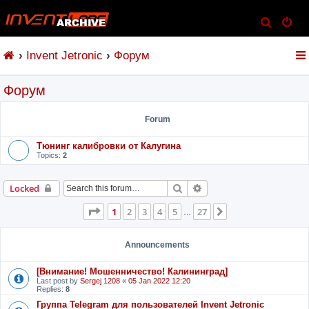
S
e
Invent Jetronic
Форум
a
r
Форум
c
h
Forum
Тюнинг калибровки от Калугина
Topics:
2
Search
Advanced search
Locked
Page
1
of
27
1
2
3
4
5
27
Next
…
Announcements
[Внимание! Мошенничество! Калининград]
Last post by
Sergej 1208
«
05 Jan 2022 12:20
Replies:
8
Группа Telegram для пользователей Invent Jetronic