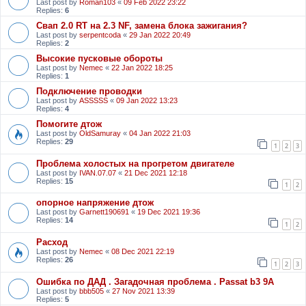
Last post by
Roman103
«
09 Feb 2022 23:22
Replies:
6
Свап 2.0 RT на 2.3 NF, замена блока зажигания?
Last post by
serpentcoda
«
29 Jan 2022 20:49
Replies:
2
Высокие пусковые обороты
Last post by
Nemec
«
22 Jan 2022 18:25
Replies:
1
Подключение проводки
Last post by
ASSSSS
«
09 Jan 2022 13:23
Replies:
4
Помогите дтож
Last post by
OldSamuray
«
04 Jan 2022 21:03
Replies:
29
1
2
3
Проблема холостых на прогретом двигателе
Last post by
IVAN.07.07
«
21 Dec 2021 12:18
Replies:
15
1
2
опорное напряжение дтож
Last post by
Garnett190691
«
19 Dec 2021 19:36
Replies:
14
1
2
Расход
Last post by
Nemec
«
08 Dec 2021 22:19
Replies:
26
1
2
3
Ошибка по ДАД . Загадочная проблема . Passat b3 9A
Last post by
bbb505
«
27 Nov 2021 13:39
Replies:
5