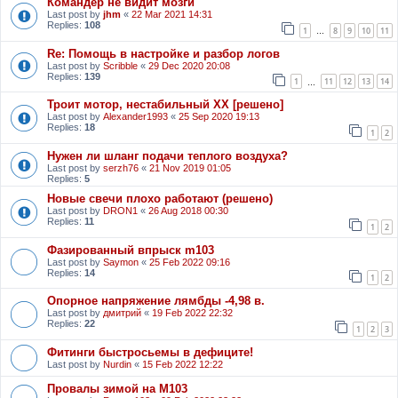
Командер не видит мозги
Last post by
jhm
«
22 Mar 2021 14:31
Replies:
108
1
8
9
10
11
…
Re: Помощь в настройке и разбор логов
Last post by
Scribble
«
29 Dec 2020 20:08
Replies:
139
1
11
12
13
14
…
Троит мотор, нестабильный ХХ [решено]
Last post by
Alexander1993
«
25 Sep 2020 19:13
Replies:
18
1
2
Нужен ли шланг подачи теплого воздуха?
Last post by
serzh76
«
21 Nov 2019 01:05
Replies:
5
Новые свечи плохо работают (решено)
Last post by
DRON1
«
26 Aug 2018 00:30
Replies:
11
1
2
Фазированный впрыск m103
Last post by
Saymon
«
25 Feb 2022 09:16
Replies:
14
1
2
Опорное напряжение лямбды -4,98 в.
Last post by
дмитрий
«
19 Feb 2022 22:32
Replies:
22
1
2
3
Фитинги быстросьемы в дефиците!
Last post by
Nurdin
«
15 Feb 2022 12:22
Провалы зимой на М103