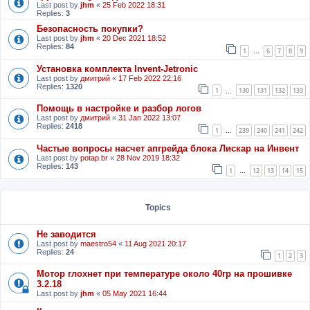
Last post by
jhm
«
25 Feb 2022 18:31
Replies:
3
Безопасность покупки?
Last post by
jhm
«
20 Dec 2021 18:52
Replies:
84
1
6
7
8
9
…
Установка комплекта Invent-Jetronic
Last post by
дмитрий
«
17 Feb 2022 22:16
Replies:
1320
1
130
131
132
133
…
Помощь в настройке и разбор логов
Last post by
дмитрий
«
31 Jan 2022 13:07
Replies:
2418
1
239
240
241
242
…
Частые вопросы насчет апгрейда блока Лискар на Инвент
Last post by
potap.br
«
28 Nov 2019 18:32
Replies:
143
1
12
13
14
15
…
Topics
Не заводится
Last post by
maestro54
«
11 Aug 2021 20:17
Replies:
24
1
2
3
Мотор глохнет при температуре около 40гр на прошивке
3.2.18
Last post by
jhm
«
05 May 2021 16:44