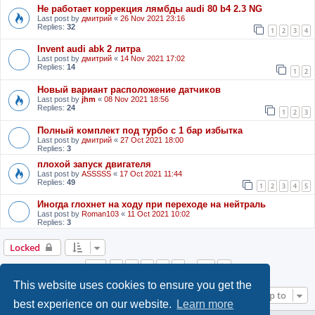
Не работает коррекция лямбды audi 80 b4 2.3 NG
Last post by
дмитрий
«
26 Nov 2021 23:16
Replies:
32
1
2
3
4
Invent audi abk 2 литра
Last post by
дмитрий
«
14 Nov 2021 17:02
Replies:
14
1
2
Новый вариант расположение датчиков
Last post by
jhm
«
08 Nov 2021 18:56
Replies:
24
1
2
3
Полный комплект под турбо с 1 бар избытка
Last post by
дмитрий
«
27 Oct 2021 18:00
Replies:
3
плохой запуск двигателя
Last post by
ASSSSS
«
17 Oct 2021 11:44
Replies:
49
1
2
3
4
5
Иногда глохнет на ходу при переходе на нейтраль
Last post by
Roman103
«
11 Oct 2021 10:02
Replies:
3
Locked
Page
1
of
27
1
2
3
4
5
27
Next
…
This website uses cookies to ensure you get the
Jump to
best experience on our website.
Learn more