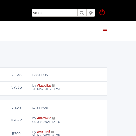
Search
Advanced search
VIEWS
LAST POST
by
Akapulka
57385
20 May 2017 06:51
VIEWS
LAST POST
by
Anatrol82
87622
09 Jan 2021 18:16
by
дмитрий
5709
28 Aug 2021 20:26