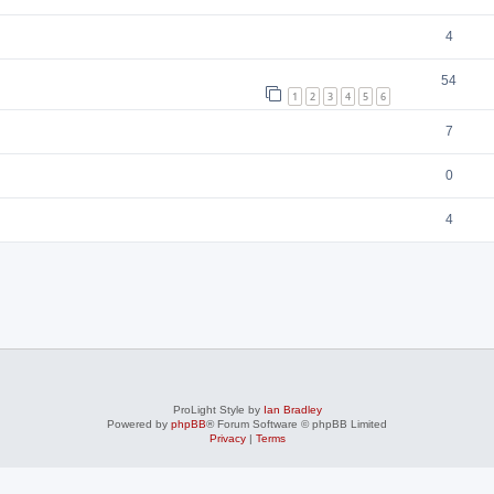
4
54
1
2
3
4
5
6
7
0
4
ProLight Style by
Ian Bradley
Powered by
phpBB
® Forum Software © phpBB Limited
Privacy
|
Terms