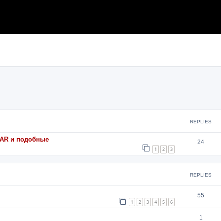
search
REPLIES
 AAR и подобные
24
1
2
3
REPLIES
55
1
2
3
4
5
6
1