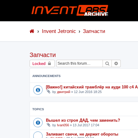
Invent Jetronic
Запчасти
Запчасти
Search
Advanced 
Locked
ANNOUNCEMENTS
[Важно!] китайский трамблёр на ауди 100 с4
by
дмитрий
»
12 Jun 2016 18:25
TOPICS
Вышел из строя ДАД, чем заменить?
by
Ivan056
»
13 Jul 2017 17:04
Заливает свечи, не держит обороты