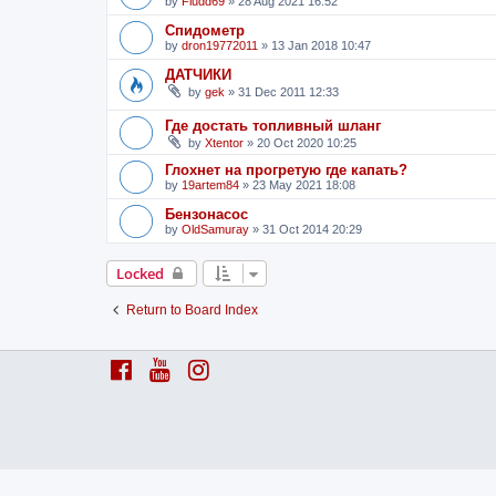
by
Fludd69
»
28 Aug 2021 16:52
Спидометр
by
dron19772011
»
13 Jan 2018 10:47
ДАТЧИКИ
by
gek
»
31 Dec 2011 12:33
Где достать топливный шланг
by
Xtentor
»
20 Oct 2020 10:25
Глохнет на прогретую где капать?
by
19artem84
»
23 May 2021 18:08
Бензонасос
by
OldSamuray
»
31 Oct 2014 20:29
Locked
Return to Board Index