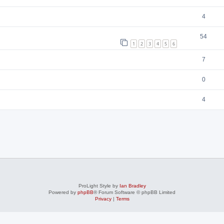
4
54
1
2
3
4
5
6
7
0
4
ProLight Style by
Ian Bradley
Powered by
phpBB
® Forum Software © phpBB Limited
Privacy
|
Terms