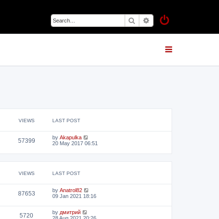
Search
Advanced search
VIEWS
LAST POST
by
Akapulka
57399
20 May 2017 06:51
VIEWS
LAST POST
by
Anatrol82
87653
09 Jan 2021 18:16
by
дмитрий
5720
28 Aug 2021 20:26