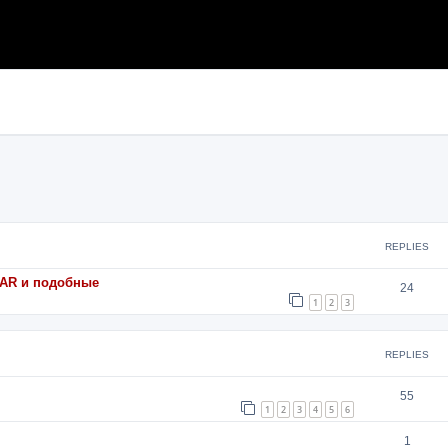
search
REPLIES
 AAR и подобные
24
1
2
3
REPLIES
55
1
2
3
4
5
6
1