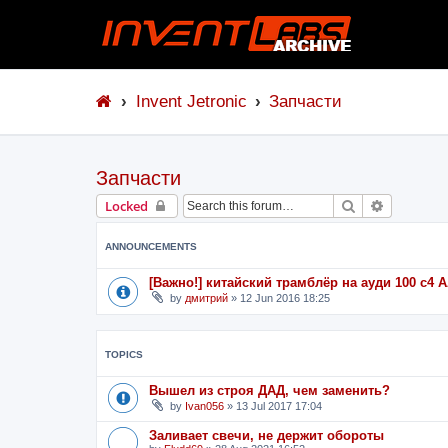
Invent Jetronic
Запчасти
Запчасти
Search
Advanced 
Locked
ANNOUNCEMENTS
[Важно!] китайский трамблёр на ауди 100 с4
by
дмитрий
»
12 Jun 2016 18:25
TOPICS
Вышел из строя ДАД, чем заменить?
by
Ivan056
»
13 Jul 2017 17:04
Заливает свечи, не держит обороты