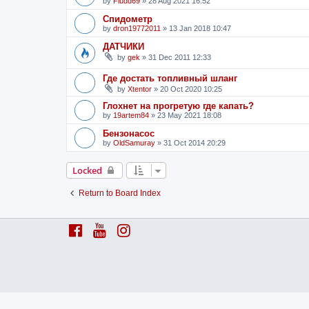
by
Fludd69
»
28 Aug 2021 16:52
Спидометр
by
dron19772011
»
13 Jan 2018 10:47
ДАТЧИКИ
by
gek
»
31 Dec 2011 12:33
Где достать топливный шланг
by
Xtentor
»
20 Oct 2020 10:25
Глохнет на прогретую где капать?
by
19artem84
»
23 May 2021 18:08
Бензонасос
by
OldSamuray
»
31 Oct 2014 20:29
Locked
Return to Board Index