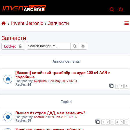
S
e
Invent Jetronic
Запчасти
a
r
Запчасти
c
h
Search
Advanced search
Locked
Announcements
[Важно!] китайский трамблёр на ауди 100 с4 AAR и
подобные
Last post by
Akapulka
«
20 May 2017 06:51
Replies:
24
1
2
3
Topics
Вышел из строя ДАД, чем заменить?
Last post by
Anatrol82
«
09 Jan 2021 18:16
Replies:
55
1
2
3
4
5
6
Заливает свечи, не держит обороты