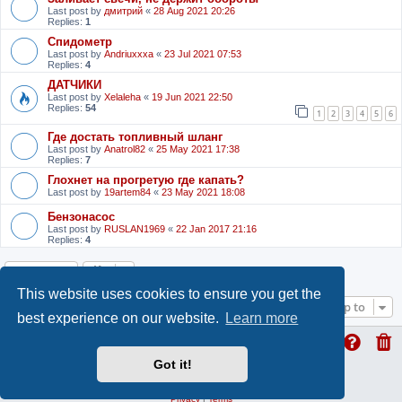
Last post by
дмитрий
«
28 Aug 2021 20:26
Replies:
1
Спидометр
Last post by
Andriuxxxa
«
23 Jul 2021 07:53
Replies:
4
ДАТЧИКИ
Last post by
Xelaleha
«
19 Jun 2021 22:50
Replies:
54
1
2
3
4
5
6
Где достать топливный шланг
Last post by
Anatrol82
«
25 May 2021 17:38
Replies:
7
Глохнет на прогретую где капать?
Last post by
19artem84
«
23 May 2021 18:08
Бензонасос
Last post by
RUSLAN1969
«
22 Jan 2017 21:16
Replies:
4
Locked
This website uses cookies to ensure you get the
Jump to
best experience on our website.
Learn more
Got it!
ProLight Style by
Ian Bradley
Powered by
phpBB
® Forum Software © phpBB Limited
Privacy
|
Terms