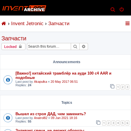
S
e
Invent Jetronic
Запчасти
a
r
Запчасти
c
h
Search
Advanced search
Locked
Announcements
[Важно!] китайский трамблёр на ауди 100 с4 AAR и
подобные
Last post by
Akapulka
«
20 May 2017 06:51
Replies:
24
1
2
3
Topics
Вышел из строя ДАД, чем заменить?
Last post by
Anatrol82
«
09 Jan 2021 18:16
Replies:
55
1
2
3
4
5
6
Заливает свечи, не держит обороты