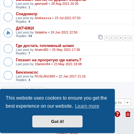
Last post by
дмитрий
«
28 Aug 2021 20:26
Replies:
1
Спидометр
Last post by
Andriuxxxa
«
23 Jul 2021 07:53
Replies:
4
ДАТЧИКИ
Last post by
Xelaleha
«
19 Jun 2021 22:50
Replies:
54
1
2
3
4
5
6
Где достать топливный шланг
Last post by
Anatrol82
«
25 May 2021 17:38
Replies:
7
Глохнет на прогретую где капать?
Last post by
19artem84
«
23 May 2021 18:08
Бензонасос
Last post by
RUSLAN1969
«
22 Jan 2017 21:16
Replies:
4
Locked
This website uses cookies to ensure you get the
Jump to
best experience on our website.
Learn more
Got it!
ProLight Style by
Ian Bradley
Powered by
phpBB
® Forum Software © phpBB Limited
Privacy
|
Terms