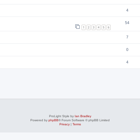
4
54
1
2
3
4
5
6
7
0
4
ProLight Style by
Ian Bradley
Powered by
phpBB
® Forum Software © phpBB Limited
Privacy
|
Terms