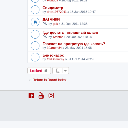
by
Fludd69
»
28 Aug 2021 16:52
Спидометр
by
dron19772011
»
13 Jan 2018 10:47
ДАТЧИКИ
by
gek
»
31 Dec 2011 12:33
Где достать топливный шланг
by
Xtentor
»
20 Oct 2020 10:25
Глохнет на прогретую где капать?
by
19artem84
»
23 May 2021 18:08
Бензонасос
by
OldSamuray
»
31 Oct 2014 20:29
Locked
Return to Board Index