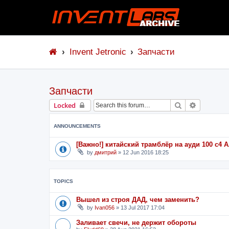
Invent Jetronic
Запчасти
Запчасти
Search
Advanced 
Locked
ANNOUNCEMENTS
[Важно!] китайский трамблёр на ауди 100 с4
by
дмитрий
»
12 Jun 2016 18:25
TOPICS
Вышел из строя ДАД, чем заменить?
by
Ivan056
»
13 Jul 2017 17:04
Заливает свечи, не держит обороты