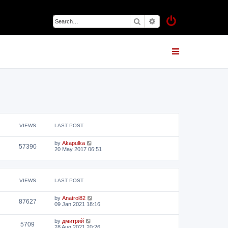
Search
Advanced search
VIEWS
LAST POST
by
Akapulka
57390
20 May 2017 06:51
VIEWS
LAST POST
by
Anatrol82
87627
09 Jan 2021 18:16
by
дмитрий
5709
28 Aug 2021 20:26