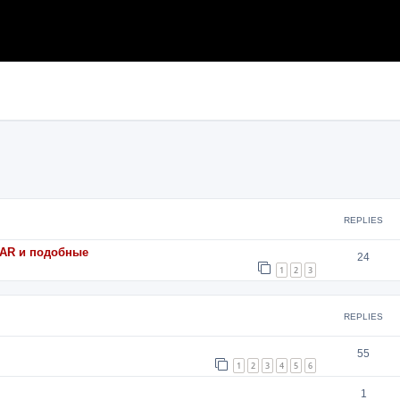
search
REPLIES
 AAR и подобные
24
1
2
3
REPLIES
55
1
2
3
4
5
6
1