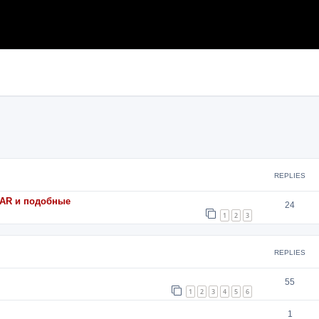
search
REPLIES
 AAR и подобные
24
1
2
3
REPLIES
55
1
2
3
4
5
6
1