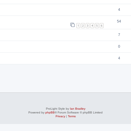
4
54
1
2
3
4
5
6
7
0
4
ProLight Style by
Ian Bradley
Powered by
phpBB
® Forum Software © phpBB Limited
Privacy
|
Terms