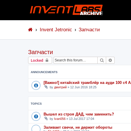
Invent Jetronic
Запчасти
Запчасти
Search
Advanced 
Locked
ANNOUNCEMENTS
[Важно!] китайский трамблёр на ауди 100 с4
by
дмитрий
»
12 Jun 2016 18:25
TOPICS
Вышел из строя ДАД, чем заменить?
by
Ivan056
»
13 Jul 2017 17:04
Заливает свечи, не держит обороты