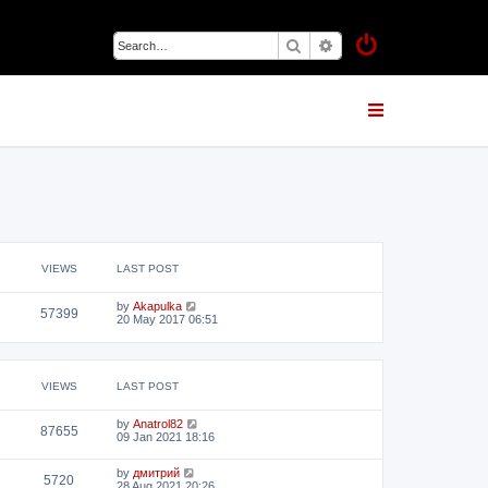
Search
Advanced search
VIEWS
LAST POST
by
Akapulka
57399
20 May 2017 06:51
VIEWS
LAST POST
by
Anatrol82
87655
09 Jan 2021 18:16
by
дмитрий
5720
28 Aug 2021 20:26