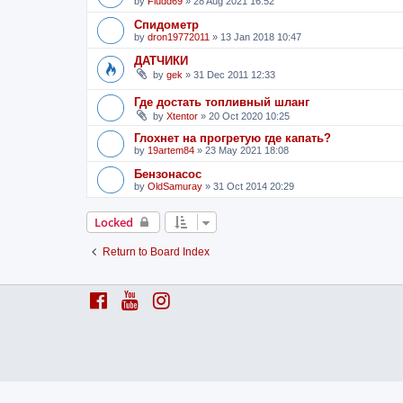
by
Fludd69
»
28 Aug 2021 16:52
Спидометр
by
dron19772011
»
13 Jan 2018 10:47
ДАТЧИКИ
by
gek
»
31 Dec 2011 12:33
Где достать топливный шланг
by
Xtentor
»
20 Oct 2020 10:25
Глохнет на прогретую где капать?
by
19artem84
»
23 May 2021 18:08
Бензонасос
by
OldSamuray
»
31 Oct 2014 20:29
Locked
Return to Board Index