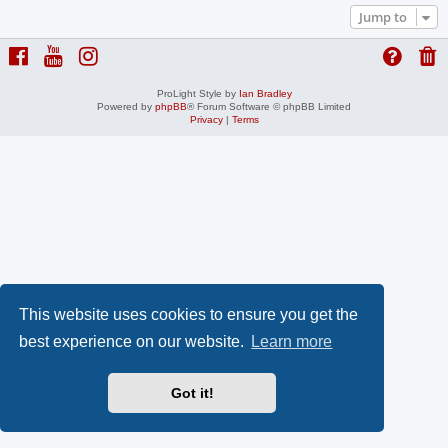
Jump to
ProLight Style by
Ian Bradley
Powered by
phpBB
® Forum Software © phpBB Limited
Privacy
|
Terms
This website uses cookies to ensure you get the
best experience on our website.
Learn more
Got it!