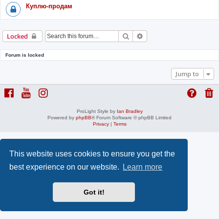
Куплю-продам
Search
Advanced search
Locked
Forum is locked
Jump to
ProLight Style by
Ian Bradley
Powered by
phpBB
® Forum Software © phpBB Limited
Privacy
|
Terms
This website uses cookies to ensure you get the
best experience on our website.
Learn more
Got it!