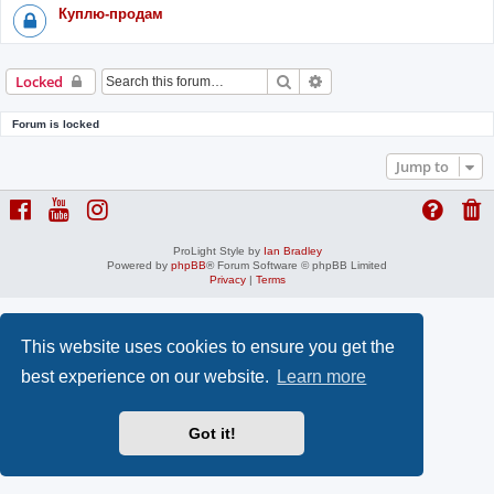
Куплю-продам
Search
Advanced search
Locked
Forum is locked
Jump to
ProLight Style by
Ian Bradley
Powered by
phpBB
® Forum Software © phpBB Limited
Privacy
|
Terms
This website uses cookies to ensure you get the
best experience on our website.
Learn more
Got it!