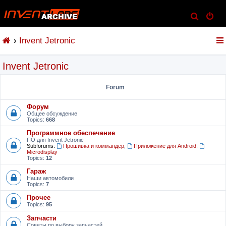
S
e
Invent Jetronic
a
r
Invent Jetronic
c
h
Forum
Форум
Общее обсуждение
Topics:
668
Программное обеспечение
ПО для Invent Jetronic
Subforums:
Прошивка и коммандер
,
Приложение для Android
,
Microdisplay
Topics:
12
Гараж
Наши автомобили
Topics:
7
Прочее
Topics:
95
Запчасти
Советы по выбору запчастей