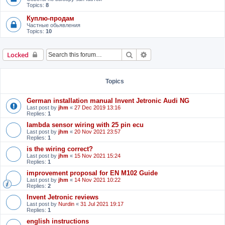
Topics:
8
Куплю-продам
Частные обьявления
Topics:
10
Search
Advanced search
Locked
Topics
German installation manual Invent Jetronic Audi NG
Last post by
jhm
«
27 Dec 2019 13:16
Replies:
1
lambda sensor wiring with 25 pin ecu
Last post by
jhm
«
20 Nov 2021 23:57
Replies:
1
is the wiring correct?
Last post by
jhm
«
15 Nov 2021 15:24
Replies:
1
improvement proposal for EN M102 Guide
Last post by
jhm
«
14 Nov 2021 10:22
Replies:
2
Invent Jetronic reviews
Last post by
Nurdin
«
31 Jul 2021 19:17
Replies:
1
english instructions