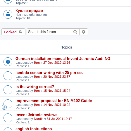
Topics:
8
Куплю-продам
Частные обьявления
Topics:
10
Search
Advanced search
Locked
Topics
German installation manual Invent Jetronic Audi NG
Last post by
jhm
«
27 Dec 2019 13:16
Replies:
1
lambda sensor wiring with 25 pin ecu
Last post by
jhm
«
20 Nov 2021 23:57
Replies:
1
is the wiring correct?
Last post by
jhm
«
15 Nov 2021 15:24
Replies:
1
improvement proposal for EN M102 Guide
Last post by
jhm
«
14 Nov 2021 10:22
Replies:
2
Invent Jetronic reviews
Last post by
Nurdin
«
31 Jul 2021 19:17
Replies:
1
english instructions