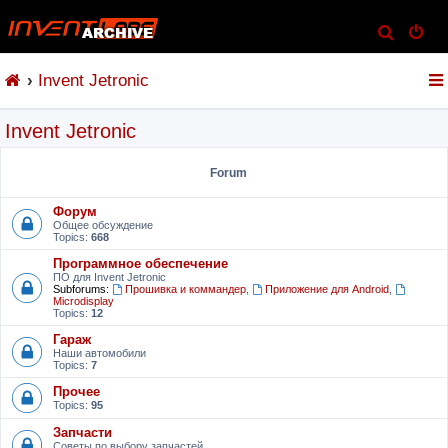
S
e
Invent Jetronic
a
r
Invent Jetronic
c
h
Forum
Форум
Общее обсуждение
Topics:
668
Программное обеспечение
ПО для Invent Jetronic
Subforums:
Прошивка и коммандер
,
Приложение для Android
,
Microdisplay
Topics:
12
Гараж
Наши автомобили
Topics:
7
Прочее
Topics:
95
Запчасти
Советы по выбору запчастей