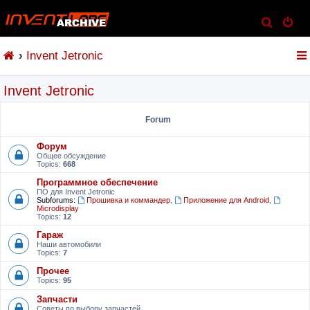
S
e
Invent Jetronic
a
r
Invent Jetronic
c
h
Forum
Форум
Общее обсуждение
Topics:
668
Программное обеспечение
ПО для Invent Jetronic
Subforums:
Прошивка и коммандер
,
Приложение для Android
,
Microdisplay
Topics:
12
Гараж
Наши автомобили
Topics:
7
Прочее
Topics:
95
Запчасти
Советы по выбору запчастей