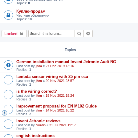
Topics:
8
Куплю-продам
Частные обьявления
Topics:
10
Search
Advanced search
Locked
Topics
German installation manual Invent Jetronic Audi NG
Last post by
jhm
«
27 Dec 2019 13:16
Replies:
1
lambda sensor wiring with 25 pin ecu
Last post by
jhm
«
20 Nov 2021 23:57
Replies:
1
is the wiring correct?
Last post by
jhm
«
15 Nov 2021 15:24
Replies:
1
improvement proposal for EN M102 Guide
Last post by
jhm
«
14 Nov 2021 10:22
Replies:
2
Invent Jetronic reviews
Last post by
Nurdin
«
31 Jul 2021 19:17
Replies:
1
english instructions