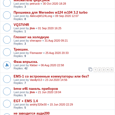
Множитель форсунок
Last post by
petrucio
«
30 Oct 2020 18:28
Replies:
3
Прошивка для Mersedes w124 m104 3.2 turbo
Last post by
AleksejW124Long
«
09 Sep 2020 12:07
Replies:
8
VQ37VHR
Last post by
jhm
«
01 Sep 2020 16:25
Replies:
1
Глохнет на холодную
Last post by
sherapov
«
31 Aug 2020 09:21
Replies:
3
Трекшен.
Last post by
Flomaster
«
25 Aug 2020 20:33
Replies:
9
Фаза впрыска.
Last post by
Kleber
«
06 Aug 2020 22:58
Replies:
42
1
2
3
4
5
EMS-1 со встроенные коммутаторы или без?
Last post by
Vasiliy013
«
23 Jul 2020 14:56
Replies:
7
bmw e46 панель приборов
Last post by
jhm
«
21 Jun 2020 19:04
Replies:
5
EGT + EMS 1.4
Last post by
andriy320e30
«
15 Jun 2020 22:29
Replies:
5
не заводится ауди200