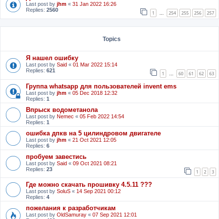
Last post by
jhm
«
31 Jan 2022 16:26
Replies:
2560
1
254
255
256
257
…
Topics
Я нашел ошибку
Last post by
Said
«
01 Mar 2022 15:14
Replies:
621
1
60
61
62
63
…
Группа whatsapp для пользователей invent ems
Last post by
jhm
«
05 Dec 2018 12:32
Replies:
1
Впрыск водометанола
Last post by
Nemec
«
05 Feb 2022 14:54
Replies:
1
ошибка дпкв на 5 цилиндровом двигателе
Last post by
jhm
«
21 Oct 2021 12:05
Replies:
6
пробуем завестись
Last post by
Said
«
09 Oct 2021 08:21
Replies:
23
1
2
3
Где можно скачать прошивку 4.5.11 ???
Last post by
SoluS
«
14 Sep 2021 00:12
Replies:
4
пожелания к разработчикам
Last post by
OldSamuray
«
07 Sep 2021 12:01