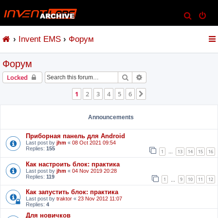
S
e
Invent EMS
Форум
a
r
Форум
c
h
Search
Advanced search
Locked
1
2
3
4
5
6
Next
Announcements
Приборная панель для Android
Last post by
jhm
«
08 Oct 2021 09:54
Replies:
155
1
13
14
15
16
…
Как настроить блок: практика
Last post by
jhm
«
04 Nov 2019 20:28
Replies:
119
1
9
10
11
12
…
Как запустить блок: практика
Last post by
traktor
«
23 Nov 2012 11:07
Replies:
4
Для новичков