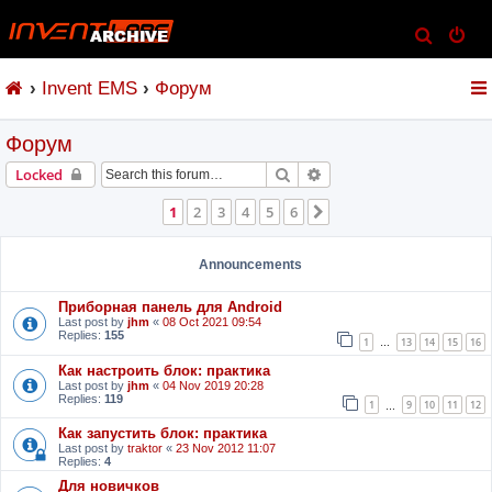
S
e
Invent EMS
Форум
a
r
Форум
c
h
Search
Advanced search
Locked
1
2
3
4
5
6
Next
Announcements
Приборная панель для Android
Last post by
jhm
«
08 Oct 2021 09:54
Replies:
155
1
13
14
15
16
…
Как настроить блок: практика
Last post by
jhm
«
04 Nov 2019 20:28
Replies:
119
1
9
10
11
12
…
Как запустить блок: практика
Last post by
traktor
«
23 Nov 2012 11:07
Replies:
4
Для новичков