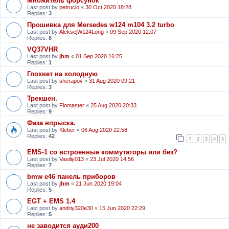
Множитель форсунок
Last post by
petrucio
«
30 Oct 2020 18:28
Replies:
3
Прошивка для Mersedes w124 m104 3.2 turbo
Last post by
AleksejW124Long
«
09 Sep 2020 12:07
Replies:
8
VQ37VHR
Last post by
jhm
«
01 Sep 2020 16:25
Replies:
1
Глохнет на холодную
Last post by
sherapov
«
31 Aug 2020 09:21
Replies:
3
Трекшен.
Last post by
Flomaster
«
25 Aug 2020 20:33
Replies:
9
Фаза впрыска.
Last post by
Kleber
«
06 Aug 2020 22:58
Replies:
42
1
2
3
4
5
EMS-1 со встроенные коммутаторы или без?
Last post by
Vasiliy013
«
23 Jul 2020 14:56
Replies:
7
bmw e46 панель приборов
Last post by
jhm
«
21 Jun 2020 19:04
Replies:
5
EGT + EMS 1.4
Last post by
andriy320e30
«
15 Jun 2020 22:29
Replies:
5
не заводится ауди200