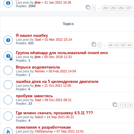
Last post by
jhm
«
31 Jan 2022 16:26
Replies:
2560
1
254
255
256
257
…
Topics
Я нашел ошибку
Last post by
Said
«
01 Mar 2022 15:14
Replies:
621
1
60
61
62
63
…
Группа whatsapp для пользователей invent ems
Last post by
jhm
«
05 Dec 2018 12:32
Replies:
1
Впрыск водометанола
Last post by
Nemec
«
05 Feb 2022 14:54
Replies:
1
ошибка дпкв на 5 цилиндровом двигателе
Last post by
jhm
«
21 Oct 2021 12:05
Replies:
6
пробуем завестись
Last post by
Said
«
09 Oct 2021 08:21
Replies:
23
1
2
3
Где можно скачать прошивку 4.5.11 ???
Last post by
SoluS
«
14 Sep 2021 00:12
Replies:
4
пожелания к разработчикам
Last post by
OldSamuray
«
07 Sep 2021 12:01