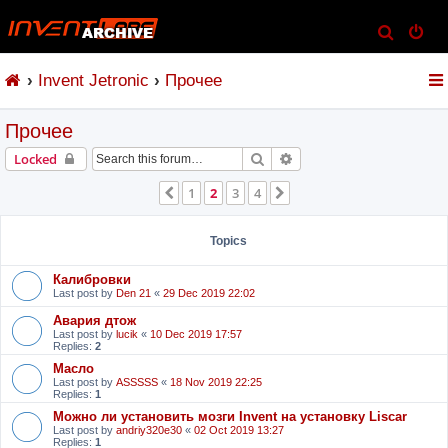
S
e
Invent Jetronic
Прочее
a
r
Прочее
c
h
Search
Advanced search
Locked
1
2
3
4
Previous
Next
Topics
Калибровки
Last post by
Den 21
«
29 Dec 2019 22:02
Авария дтож
Last post by
lucik
«
10 Dec 2019 17:57
Replies:
2
Масло
Last post by
ASSSSS
«
18 Nov 2019 22:25
Replies:
1
Можно ли установить мозги Invent на установку Liscar
Last post by
andriy320e30
«
02 Oct 2019 13:27
Replies:
1