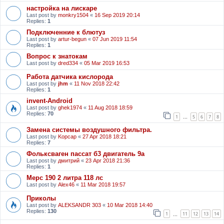
настройка на лискаре
Last post by
monkry1504
«
16 Sep 2019 20:14
Replies:
1
Подключенние к блютуз
Last post by
artur-begun
«
07 Jun 2019 11:54
Replies:
1
Вопрос к знатокам
Last post by
dred334
«
05 Mar 2019 16:53
Работа датчика кислорода
Last post by
jhm
«
11 Nov 2018 22:42
Replies:
1
invent-Android
Last post by
ghek1974
«
11 Aug 2018 18:59
Replies:
70
1
5
6
7
8
…
Замена системы воздушного фильтра.
Last post by
Kopcap
«
27 Apr 2018 18:21
Replies:
7
Фольксваген пассат б3 двигатель 9а
Last post by
дмитрий
«
23 Apr 2018 21:36
Replies:
1
Мерс 190 2 литра 118 лс
Last post by
Alex46
«
11 Mar 2018 19:57
Приколы
Last post by
ALEKSANDR 303
«
10 Mar 2018 14:40
Replies:
130
1
11
12
13
14
…