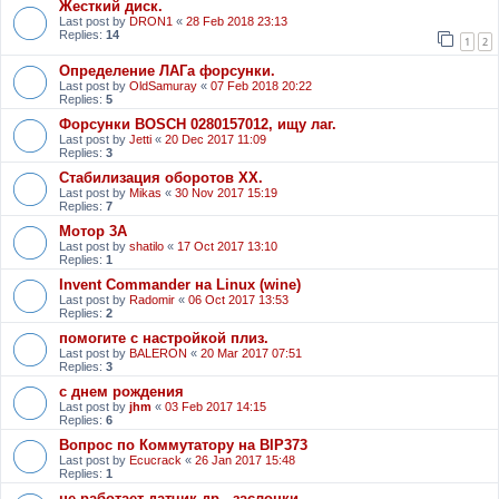
Жесткий диск.
Last post by
DRON1
«
28 Feb 2018 23:13
Replies:
14
1
2
Определение ЛАГа форсунки.
Last post by
OldSamuray
«
07 Feb 2018 20:22
Replies:
5
Форсунки BOSCH 0280157012, ищу лаг.
Last post by
Jetti
«
20 Dec 2017 11:09
Replies:
3
Стабилизация оборотов ХХ.
Last post by
Mikas
«
30 Nov 2017 15:19
Replies:
7
Мотор 3А
Last post by
shatilo
«
17 Oct 2017 13:10
Replies:
1
Invent Commander на Linux (wine)
Last post by
Radomir
«
06 Oct 2017 13:53
Replies:
2
помогите с настройкой плиз.
Last post by
BALERON
«
20 Mar 2017 07:51
Replies:
3
с днем рождения
Last post by
jhm
«
03 Feb 2017 14:15
Replies:
6
Вопрос по Коммутатору на ВІР373
Last post by
Ecucrack
«
26 Jan 2017 15:48
Replies:
1
не работает датчик др . заслонки.