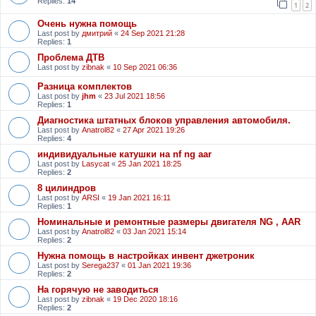
Replies:
14
1
2
Очень нужна помощь
Last post by
дмитрий
«
24 Sep 2021 21:28
Replies:
1
Проблема ДТВ
Last post by
zibnak
«
10 Sep 2021 06:36
Разница комплектов
Last post by
jhm
«
23 Jul 2021 18:56
Replies:
1
Диагностика штатных блоков управления автомобиля.
Last post by
Anatrol82
«
27 Apr 2021 19:26
Replies:
4
индивидуальные катушки на nf ng aar
Last post by
Lasycat
«
25 Jan 2021 18:25
Replies:
2
8 цилиндров
Last post by
ARSI
«
19 Jan 2021 16:11
Replies:
1
Номинальные и ремонтные размеры двигателя NG , AAR
Last post by
Anatrol82
«
03 Jan 2021 15:14
Replies:
2
Нужна помощь в настройках инвент джетроник
Last post by
Serega237
«
01 Jan 2021 19:36
Replies:
2
На горячую не заводиться
Last post by
zibnak
«
19 Dec 2020 18:16
Replies:
2