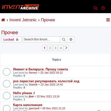
S
e
Invent Jetronic
Прочее
a
r
Прочее
c
h
Search
Advanced search
Locked
1
2
3
4
Next
Topics
Инвент в Беларуси. Прошу совета
Last post by
Nemec
«
25 Jan 2022 00:12
Replies:
6
рхх перестал регулировать холостой ход
Last post by
Stadnik
«
23 Jan 2022 14:42
Replies:
8
Hello please :/
Last post by
jhm
«
23 Nov 2021 13:16
Replies:
1
Карта наполнения
Last post by
дмитрий
«
09 Nov 2021 21:10