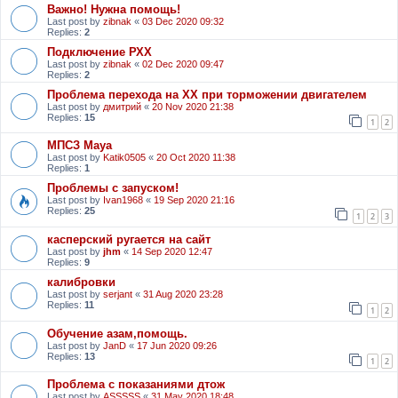
Важно! Нужна помощь!
Last post by
zibnak
«
03 Dec 2020 09:32
Replies:
2
Подключение РХХ
Last post by
zibnak
«
02 Dec 2020 09:47
Replies:
2
Проблема перехода на ХХ при торможении двигателем
Last post by
дмитрий
«
20 Nov 2020 21:38
Replies:
15
1
2
МПСЗ Maya
Last post by
Katik0505
«
20 Oct 2020 11:38
Replies:
1
Проблемы с запуском!
Last post by
Ivan1968
«
19 Sep 2020 21:16
Replies:
25
1
2
3
касперский ругается на сайт
Last post by
jhm
«
14 Sep 2020 12:47
Replies:
9
калибровки
Last post by
serjant
«
31 Aug 2020 23:28
Replies:
11
1
2
Обучение азам,помощь.
Last post by
JanD
«
17 Jun 2020 09:26
Replies:
13
1
2
Проблема с показаниями дтож
Last post by
ASSSSS
«
31 May 2020 18:48