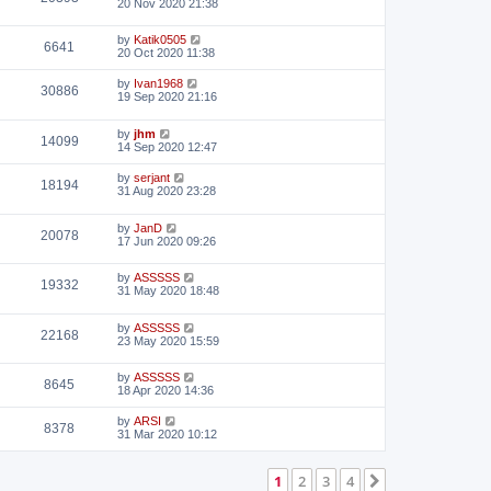
20 Nov 2020 21:38
by
Katik0505
6641
20 Oct 2020 11:38
by
Ivan1968
30886
19 Sep 2020 21:16
by
jhm
14099
14 Sep 2020 12:47
by
serjant
18194
31 Aug 2020 23:28
by
JanD
20078
17 Jun 2020 09:26
by
ASSSSS
19332
31 May 2020 18:48
by
ASSSSS
22168
23 May 2020 15:59
by
ASSSSS
8645
18 Apr 2020 14:36
by
ARSI
8378
31 Mar 2020 10:12
1
2
3
4
Next