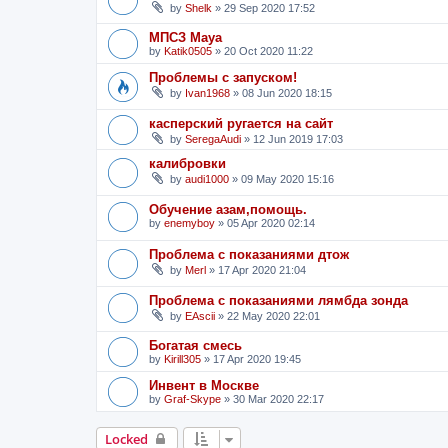
by
Shelk
»
29 Sep 2020 17:52
МПСЗ Maya
by
Katik0505
»
20 Oct 2020 11:22
Проблемы с запуском!
by
Ivan1968
»
08 Jun 2020 18:15
касперский ругается на сайт
by
SeregaAudi
»
12 Jun 2019 17:03
калибровки
by
audi1000
»
09 May 2020 15:16
Обучение азам,помощь.
by
enemyboy
»
05 Apr 2020 02:14
Проблема с показаниями дтож
by
Merl
»
17 Apr 2020 21:04
Проблема с показаниями лямбда зонда
by
EAscii
»
22 May 2020 22:01
Богатая смесь
by
Kirill305
»
17 Apr 2020 19:45
Инвент в Москве
by
Graf-Skype
»
30 Mar 2020 22:17
Locked