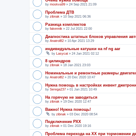
Очень нужна помощь
by
moskva99
»
24 Sep 2021 21:09
Проблема ДТВ
by
zibnak
»
10 Sep 2021 06:36
Разница комплектов
by
fakennik
»
22 Jul 2021 22:00
Диагностика штатных блоков управления ав
by
Anatrol82
»
10 Apr 2021 13:29
индивидуальные катушки на nf ng aar
by
Lasycat
»
24 Jan 2021 02:12
8 цилиндров
by
zibnak
»
18 Jan 2021 23:03
Номинальные и ремонтные размеры двигател
by
Anatrol82
»
20 Dec 2020 10:47
Нужна помощь в настройках инвент джетрон
by
Serega237
»
01 Jan 2021 10:49
На горячую не заводиться
by
zibnak
»
19 Dec 2020 12:47
Важно! Нужна помощь!
by
zibnak
»
03 Dec 2020 08:54
Подключение РХХ
by
zibnak
»
01 Dec 2020 19:16
Проблема перехода на ХХ при торможении д