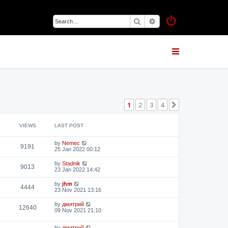
Search
Advanced search
1
2
3
4
Next
VIEWS
LAST POST
by
Nemec
9191
25 Jan 2022 00:12
by
Stadnik
9013
23 Jan 2022 14:42
by
jhm
4444
23 Nov 2021 13:16
by
дмитрий
12640
09 Nov 2021 21:10
by
дмитрий