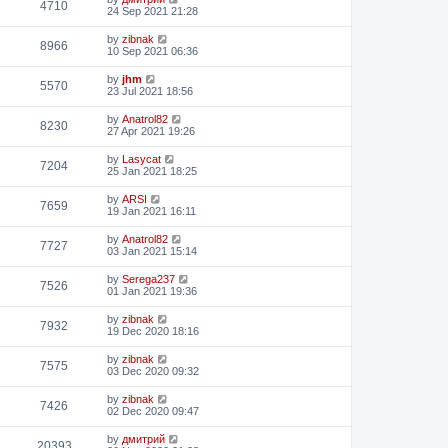
4710
24 Sep 2021 21:28
by
zibnak
8966
10 Sep 2021 06:36
by
jhm
5570
23 Jul 2021 18:56
by
Anatrol82
8230
27 Apr 2021 19:26
by
Lasycat
7204
25 Jan 2021 18:25
by
ARSI
7659
19 Jan 2021 16:11
by
Anatrol82
7727
03 Jan 2021 15:14
by
Serega237
7526
01 Jan 2021 19:36
by
zibnak
7932
19 Dec 2020 18:16
by
zibnak
7575
03 Dec 2020 09:32
by
zibnak
7426
02 Dec 2020 09:47
by
дмитрий
20393