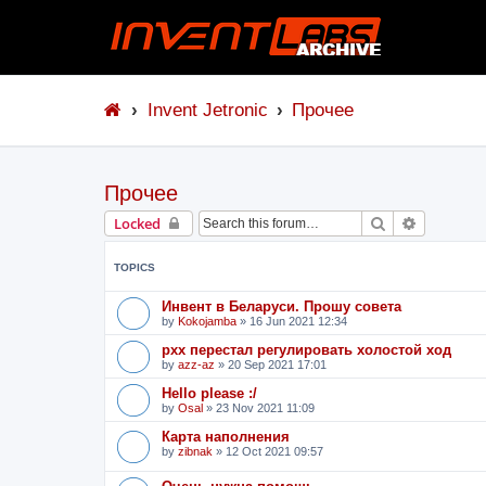
Invent Jetronic
Прочее
Прочее
Search
Advanced 
Locked
TOPICS
Инвент в Беларуси. Прошу совета
by
Kokojamba
»
16 Jun 2021 12:34
рхх перестал регулировать холостой ход
by
azz-az
»
20 Sep 2021 17:01
Hello please :/
by
Osal
»
23 Nov 2021 11:09
Карта наполнения
by
zibnak
»
12 Oct 2021 09:57