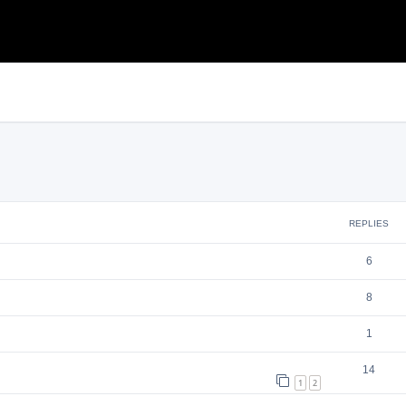
search
REPLIES
6
8
1
14
1
2