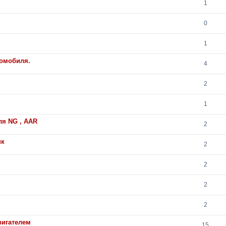
1
0
1
томобиля.
4
2
1
я NG , AAR
2
ик
2
2
2
2
вигателем
15