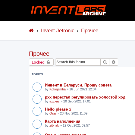
Invent Jetronic
Прочее
Прочее
Search
Advanced 
Locked
TOPICS
Инвент в Беларуси. Прошу совета
by
Kokojamba
»
16 Jun 2021 12:34
рхх перестал регулировать холостой ход
by
azz-az
»
20 Sep 2021 17:01
Hello please :/
by
Osal
»
23 Nov 2021 11:09
Карта наполнения
by
zibnak
»
12 Oct 2021 09:57