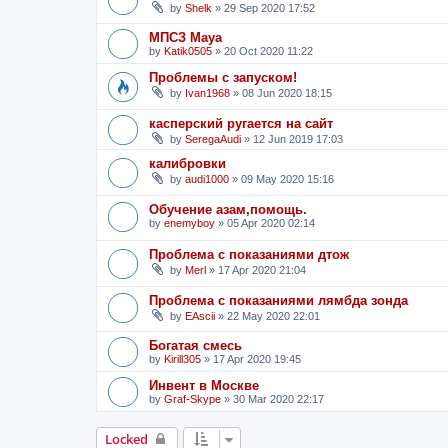
by
Shelk
»
29 Sep 2020 17:52
МПСЗ Maya
by
Katik0505
»
20 Oct 2020 11:22
Проблемы с запуском!
by
Ivan1968
»
08 Jun 2020 18:15
касперский ругается на сайт
by
SeregaAudi
»
12 Jun 2019 17:03
калибровки
by
audi1000
»
09 May 2020 15:16
Обучение азам,помощь.
by
enemyboy
»
05 Apr 2020 02:14
Проблема с показаниями дтож
by
Merl
»
17 Apr 2020 21:04
Проблема с показаниями лямбда зонда
by
EAscii
»
22 May 2020 22:01
Богатая смесь
by
Kirill305
»
17 Apr 2020 19:45
Инвент в Москве
by
Graf-Skype
»
30 Mar 2020 22:17
Locked