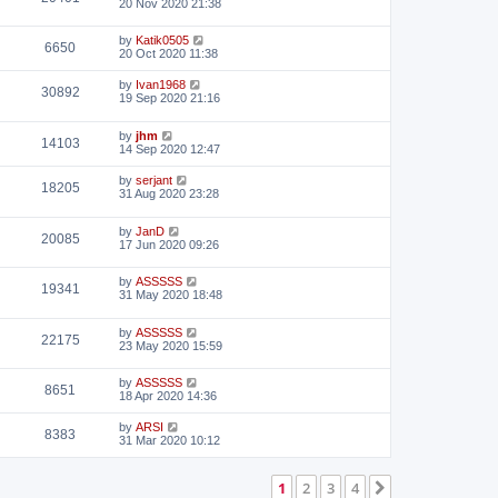
20 Nov 2020 21:38
by
Katik0505
6650
20 Oct 2020 11:38
by
Ivan1968
30892
19 Sep 2020 21:16
by
jhm
14103
14 Sep 2020 12:47
by
serjant
18205
31 Aug 2020 23:28
by
JanD
20085
17 Jun 2020 09:26
by
ASSSSS
19341
31 May 2020 18:48
by
ASSSSS
22175
23 May 2020 15:59
by
ASSSSS
8651
18 Apr 2020 14:36
by
ARSI
8383
31 Mar 2020 10:12
1
2
3
4
Next