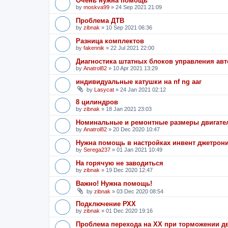
Очень нужна помощь
by
moskva99
»
24 Sep 2021 21:09
Проблема ДТВ
by
zibnak
»
10 Sep 2021 06:36
Разница комплектов
by
fakennik
»
22 Jul 2021 22:00
Диагностика штатных блоков управления ав
by
Anatrol82
»
10 Apr 2021 13:29
индивидуальные катушки на nf ng aar
by
Lasycat
»
24 Jan 2021 02:12
8 цилиндров
by
zibnak
»
18 Jan 2021 23:03
Номинальные и ремонтные размеры двигател
by
Anatrol82
»
20 Dec 2020 10:47
Нужна помощь в настройках инвент джетрон
by
Serega237
»
01 Jan 2021 10:49
На горячую не заводиться
by
zibnak
»
19 Dec 2020 12:47
Важно! Нужна помощь!
by
zibnak
»
03 Dec 2020 08:54
Подключение РХХ
by
zibnak
»
01 Dec 2020 19:16
Проблема перехода на ХХ при торможении д