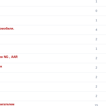
1
0
1
томобиля.
4
2
1
я NG , AAR
2
ик
2
2
2
2
вигателем
15