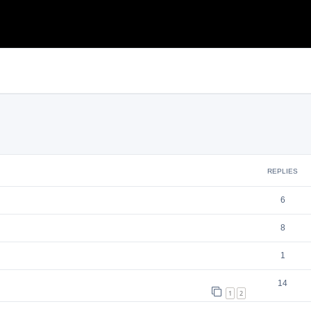
search
REPLIES
6
8
1
14
1
2