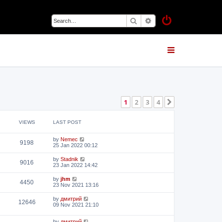
Search
Advanced search
1
2
3
4
Next
VIEWS
LAST POST
by
Nemec
9198
25 Jan 2022 00:12
by
Stadnik
9016
23 Jan 2022 14:42
by
jhm
4450
23 Nov 2021 13:16
by
дмитрий
12646
09 Nov 2021 21:10
by
дмитрий