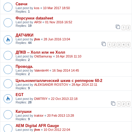
Свечи
Last post by
kos
«
10 Mar 2017 18:50
Replies:
1
Форсунки datasheet
Last post by
ARSI
«
01 Nov 2016 16:52
Replies:
19
1
2
ДАТЧИКИ
Last post by
jhm
«
28 Jun 2016 13:04
Replies:
44
1
2
3
4
5
ДПКВ -- Холл или не Холл
Last post by
OldSamuray
«
16 Apr 2016 11:10
Replies:
2
Провода.
Last post by
Valentin44
«
16 Sep 2014 14:45
Replies:
2
Цельнометаллический шкив с реппером 60-2
Last post by
ALEKSANDR ROSTOV
«
28 Apr 2014 22:11
Replies:
9
EGT
Last post by
DMITRIY
«
22 Oct 2013 22:18
Replies:
28
1
2
3
Катушки
Last post by
traktor
«
20 Feb 2013 13:28
Replies:
9
АЕМ Digital AFR Gauge
Last post by
jhm
«
10 Oct 2012 22:04