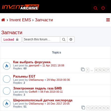
S
e
Invent EMS
Запчасти
a
r
Запчасти
c
h
Search
Advanced search
Locked
Topics
Как выбрать форсунки.
Last post by
дмитрий
«
11 Apr 2021 18:08
Replies:
60
1
4
5
6
7
…
Разъемы EGT
Last post by
OldSamuray
«
29 May 2019 00:36
Replies:
2
Электронная педаль газа БМВ
Last post by
GeffeR
«
06 Feb 2019 00:11
Replies:
3
Широкополосный датчик кислорода
Last post by
OldSamuray
«
16 Dec 2017 20:05
Replies:
51
1
2
3
4
5
6