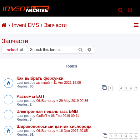
S
e
Invent EMS
Запчасти
a
r
Запчасти
c
h
Search
Advanced search
Locked
Topics
Как выбрать форсунки.
Last post by
дмитрий
«
11 Apr 2021 18:08
Replies:
60
1
4
5
6
7
…
Разъемы EGT
Last post by
OldSamuray
«
29 May 2019 00:36
Replies:
2
Электронная педаль газа БМВ
Last post by
GeffeR
«
06 Feb 2019 00:11
Replies:
3
Широкополосный датчик кислорода
Last post by
OldSamuray
«
16 Dec 2017 20:05
Replies:
51
1
2
3
4
5
6