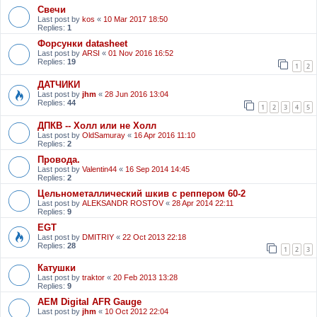
Свечи
Last post by
kos
«
10 Mar 2017 18:50
Replies:
1
Форсунки datasheet
Last post by
ARSI
«
01 Nov 2016 16:52
Replies:
19
1
2
ДАТЧИКИ
Last post by
jhm
«
28 Jun 2016 13:04
Replies:
44
1
2
3
4
5
ДПКВ -- Холл или не Холл
Last post by
OldSamuray
«
16 Apr 2016 11:10
Replies:
2
Провода.
Last post by
Valentin44
«
16 Sep 2014 14:45
Replies:
2
Цельнометаллический шкив с реппером 60-2
Last post by
ALEKSANDR ROSTOV
«
28 Apr 2014 22:11
Replies:
9
EGT
Last post by
DMITRIY
«
22 Oct 2013 22:18
Replies:
28
1
2
3
Катушки
Last post by
traktor
«
20 Feb 2013 13:28
Replies:
9
АЕМ Digital AFR Gauge
Last post by
jhm
«
10 Oct 2012 22:04