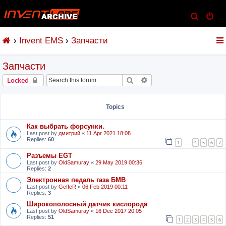
S
e
Invent EMS
Запчасти
a
r
Запчасти
c
h
Search
Advanced search
Locked
Topics
Как выбрать форсунки.
Last post by
дмитрий
«
11 Apr 2021 18:08
Replies:
60
1
4
5
6
7
…
Разъемы EGT
Last post by
OldSamuray
«
29 May 2019 00:36
Replies:
2
Электронная педаль газа БМВ
Last post by
GeffeR
«
06 Feb 2019 00:11
Replies:
3
Широкополосный датчик кислорода
Last post by
OldSamuray
«
16 Dec 2017 20:05
Replies:
51
1
2
3
4
5
6