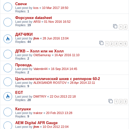
Свечи
Last post by
kos
«
10 Mar 2017 18:50
Replies:
1
Форсунки datasheet
Last post by
ARSI
«
01 Nov 2016 16:52
Replies:
19
1
2
ДАТЧИКИ
Last post by
jhm
«
28 Jun 2016 13:04
Replies:
44
1
2
3
4
5
ДПКВ -- Холл или не Холл
Last post by
OldSamuray
«
16 Apr 2016 11:10
Replies:
2
Провода.
Last post by
Valentin44
«
16 Sep 2014 14:45
Replies:
2
Цельнометаллический шкив с реппером 60-2
Last post by
ALEKSANDR ROSTOV
«
28 Apr 2014 22:11
Replies:
9
EGT
Last post by
DMITRIY
«
22 Oct 2013 22:18
Replies:
28
1
2
3
Катушки
Last post by
traktor
«
20 Feb 2013 13:28
Replies:
9
АЕМ Digital AFR Gauge
Last post by
jhm
«
10 Oct 2012 22:04