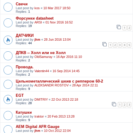
Свечи
Last post by
kos
«
10 Mar 2017 18:50
Replies:
1
Форсунки datasheet
Last post by
ARSI
«
01 Nov 2016 16:52
Replies:
19
1
2
ДАТЧИКИ
Last post by
jhm
«
28 Jun 2016 13:04
Replies:
44
1
2
3
4
5
ДПКВ -- Холл или не Холл
Last post by
OldSamuray
«
16 Apr 2016 11:10
Replies:
2
Провода.
Last post by
Valentin44
«
16 Sep 2014 14:45
Replies:
2
Цельнометаллический шкив с реппером 60-2
Last post by
ALEKSANDR ROSTOV
«
28 Apr 2014 22:11
Replies:
9
EGT
Last post by
DMITRIY
«
22 Oct 2013 22:18
Replies:
28
1
2
3
Катушки
Last post by
traktor
«
20 Feb 2013 13:28
Replies:
9
АЕМ Digital AFR Gauge
Last post by
jhm
«
10 Oct 2012 22:04