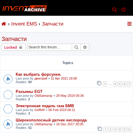
S
e
Invent EMS
Запчасти
a
r
Запчасти
c
h
Search
Advanced search
Locked
Topics
Как выбрать форсунки.
Last post by
дмитрий
«
11 Apr 2021 18:08
Replies:
60
1
4
5
6
7
…
Разъемы EGT
Last post by
OldSamuray
«
29 May 2019 00:36
Replies:
2
Электронная педаль газа БМВ
Last post by
GeffeR
«
06 Feb 2019 00:11
Replies:
3
Широкополосный датчик кислорода
Last post by
OldSamuray
«
16 Dec 2017 20:05
Replies:
51
1
2
3
4
5
6