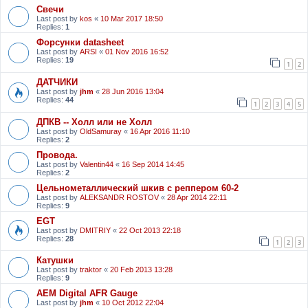
Свечи
Last post by
kos
«
10 Mar 2017 18:50
Replies:
1
Форсунки datasheet
Last post by
ARSI
«
01 Nov 2016 16:52
Replies:
19
1
2
ДАТЧИКИ
Last post by
jhm
«
28 Jun 2016 13:04
Replies:
44
1
2
3
4
5
ДПКВ -- Холл или не Холл
Last post by
OldSamuray
«
16 Apr 2016 11:10
Replies:
2
Провода.
Last post by
Valentin44
«
16 Sep 2014 14:45
Replies:
2
Цельнометаллический шкив с реппером 60-2
Last post by
ALEKSANDR ROSTOV
«
28 Apr 2014 22:11
Replies:
9
EGT
Last post by
DMITRIY
«
22 Oct 2013 22:18
Replies:
28
1
2
3
Катушки
Last post by
traktor
«
20 Feb 2013 13:28
Replies:
9
АЕМ Digital AFR Gauge
Last post by
jhm
«
10 Oct 2012 22:04