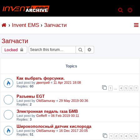
S
e
Invent EMS
Запчасти
a
r
Запчасти
c
h
Search
Advanced search
Locked
Topics
Как выбрать форсунки.
Last post by
дмитрий
«
11 Apr 2021 18:08
Replies:
60
1
4
5
6
7
…
Разъемы EGT
Last post by
OldSamuray
«
29 May 2019 00:36
Replies:
2
Электронная педаль газа БМВ
Last post by
GeffeR
«
06 Feb 2019 00:11
Replies:
3
Широкополосный датчик кислорода
Last post by
OldSamuray
«
16 Dec 2017 20:05
Replies:
51
1
2
3
4
5
6