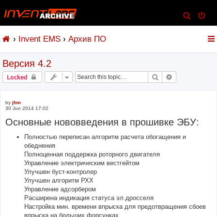
S
e
Invent EMS
Архив ПО
a
r
Версия 4.2
c
h
Search
Advanced sear
Locked
by
jhm
30 Jun 2014 17:02
Основные нововведения в прошивке ЭБУ:
Полностью переписан алгоритм расчета обогащения и
обеднения
Полноценная поддержка роторного двигателя
Управление электрическим вестгейтом
Улучшен буст-контролер
Улучшен алгоритм РХХ
Управление адсорбером
Расширена индикация статуса эл.дросселя
Настройка мин. времени впрыска для предотвращения сбоев
впрыска на больших форсунках