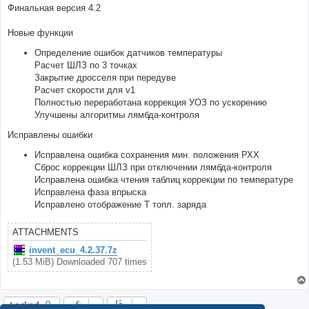
Финальная версия 4.2
Новые функции
Определение ошибок датчиков температуры
Расчет ШЛЗ по 3 точках
Закрытие дросселя при передуве
Расчет скорости для v1
Полностью переработана коррекция УОЗ по ускорению
Улучшены алгоритмы лямбда-контроля
Исправлены ошибки
Исправлена ошибка сохранения мин. положения РХХ
Сброс коррекции ШЛЗ при отключении лямбда-контроля
Исправлена ошибка чтения таблиц коррекции по температуре
Исправлена фаза впрыска
Исправлено отображение Т топл. заряда
ATTACHMENTS
invent_ecu_4.2.37.7z
(1.53 MiB) Downloaded 707 times
Locked