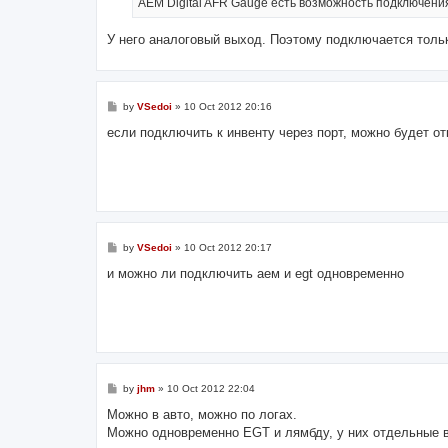
АЕМ Digital AFR Gauge есть возможность подключения
У него аналоговый выход. Поэтому подключается тольк
P
by
VSedoi
»
10 Oct 2012 20:16
o
s
если подключить к инвенту через порт, можно будет от
t
P
by
VSedoi
»
10 Oct 2012 20:17
o
s
и можно ли подключить аем и egt одновременно
t
P
by
jhm
»
10 Oct 2012 22:04
o
s
Можно в авто, можно по логах.
t
Можно одновременно EGT и лямбду, у них отдельные 