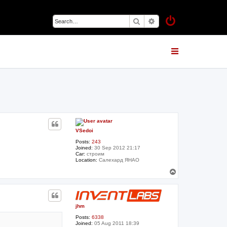
Search
Advanced search
VSedoi
Posts:
243
Joined:
30 Sep 2012 21:17
Car:
строим
Location:
Салехард ЯНАО
T
o
p
jhm
Posts:
6338
Joined:
05 Aug 2011 18:39