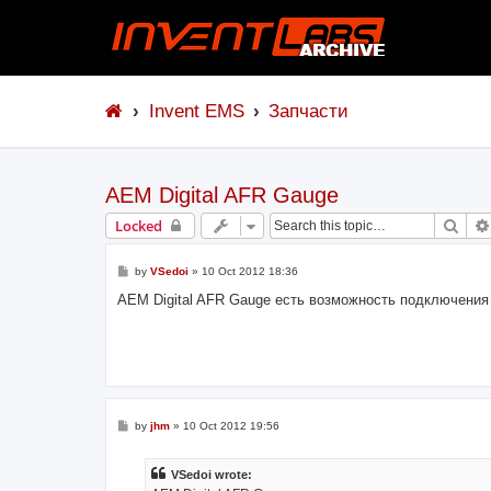
Invent EMS
Запчасти
АЕМ Digital AFR Gauge
Sear
Locked
P
by
VSedoi
»
10 Oct 2012 18:36
o
s
АЕМ Digital AFR Gauge есть возможность подключения 
t
P
by
jhm
»
10 Oct 2012 19:56
o
s
t
VSedoi wrote: