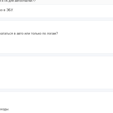
 к ПК для автооткатки??
о в ЭБУ.
кататься в авто или только по логам?
входы.