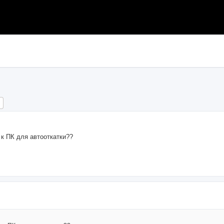
ch
Advanced search
к ПК для автооткатки??