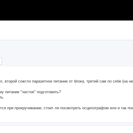
ch
Advanced search
, второй сожгло паразитное питание от блока, третий сам по себе (на н
му питание "чистое" подготовить?
ть.
тся при прокручивании, стоит ли посмотреть осцилографом или и так пон