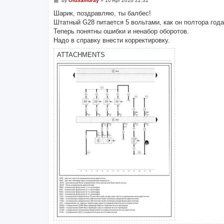
by
OldSamuray
»
10 Apr 2016 22:31
o
s
Шарик, поздравляю, ты балбес!
t
Штатный G28 питается 5 вольтами, как он полтора года
Теперь понятны ошибки и ненабор оборотов.
Надо в справку внести корректировку.
ATTACHMENTS