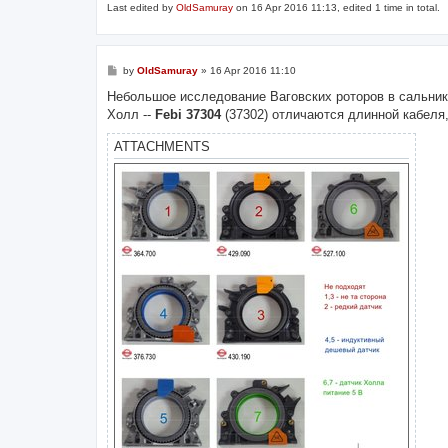
Last edited by
OldSamuray
on 16 Apr 2016 11:13, edited 1 time in total.
P
by
OldSamuray
»
16 Apr 2016 11:10
o
s
Небольшое исследование Ваговских роторов в сальник
t
Холл --
Febi 37304
(37302) отличаются длинной кабеля,
ATTACHMENTS