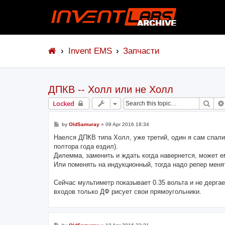
Invent EMS
Запчасти
ДПКВ -- Холл или не Холл
Sear
Locked
P
by
OldSamuray
»
09 Apr 2016 18:34
o
s
Наелся ДПКВ типа Холл, уже третий, один я сам спалил
t
полтора года ездил).
Дилемма, заменить и ждать когда навернется, может е
Или поменять на индукционный, тогда надо репер меня
Сейчас мультиметр показывает 0.35 вольта и не дергае
входов только ДФ рисует свои прямоугольники.
P