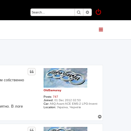
Search
Advanced search
ем собственно
OldSamuray
Posts:
747
Joined:
01 Dec 2012 02:53
Car:
A6Q Avant ACE EMS-2 LPG-Invent
ятно. В логе
Location:
Україна, Чернігів
T
o
p