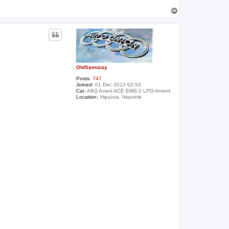
T
o
p
OldSamuray
Posts:
747
Joined:
01 Dec 2012 02:53
Car:
A6Q Avant ACE EMS-2 LPG-Invent
Location:
Україна, Чернігів