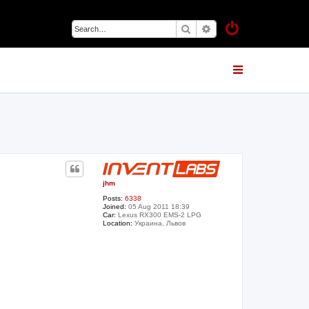
Search
Advanced search
jhm
Posts:
6338
Joined:
05 Aug 2011 18:39
Car:
Lexus RX300 EMS-2 LPG
Location:
Украина, Львов