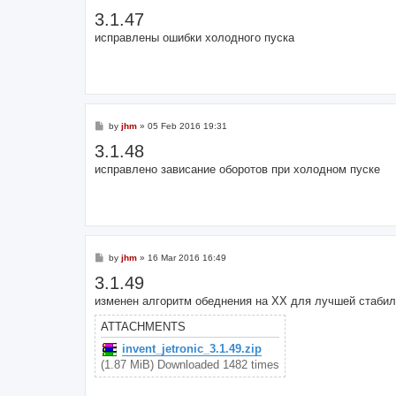
o
3.1.47
s
t
исправлены ошибки холодного пуска
P
by
jhm
»
05 Feb 2016 19:31
o
3.1.48
s
t
исправлено зависание оборотов при холодном пуске
P
by
jhm
»
16 Mar 2016 16:49
o
3.1.49
s
t
изменен алгоритм обеднения на ХХ для лучшей стабил
ATTACHMENTS
invent_jetronic_3.1.49.zip
(1.87 MiB) Downloaded 1482 times