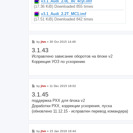
v3.1_Audi_2.0L_8v_4cyl.imf
(17.36 KiB) Downloaded 855 times
v3.1_Audi_2.2T_MC1.imf
(17.51 KiB) Downloaded 842 times
P
by
jhm
»
30 Oct 2015 14:49
o
3.1.43
s
t
Исправлено зависание оборотов на блоке v2
Коррекция УОЗ по ускорению
P
by
jhm
»
11 Dec 2015 18:02
o
3.1.45
s
t
поддержка РХХ для блока v2
Доработки РХХ, коррекции ускорения, пуска
(обновлено 11.12.15 - исправлен перевод командера)
P
by
jhm
»
15 Jan 2016 16:44