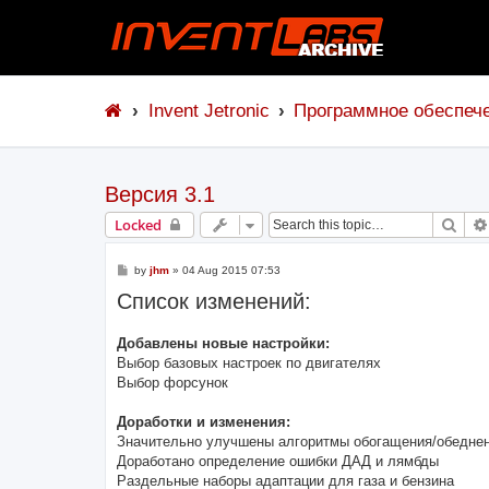
Invent Jetronic
Программное обеспеч
Версия 3.1
Sear
Locked
P
by
jhm
»
04 Aug 2015 07:53
o
Список изменений:
s
t
Добавлены новые настройки:
Выбор базовых настроек по двигателях
Выбор форсунок
Доработки и изменения:
Значительно улучшены алгоритмы обогащения/обеднен
Доработано определение ошибки ДАД и лямбды
Раздельные наборы адаптации для газа и бензина