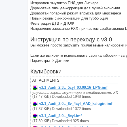
Исправлен эмулятор ПНД для Лискара
Доработана лямбда-коррекция для лушей экономии
Доработан попарный режим впрыска для мерседеса
Новый режим синхронизации для турбо 5цил
Фильтрация ДТВ и ДТОЖ
Исправлено зависание РХХ при частом срабатывании 
Инструкция по переходу с v3.0
Вы можете просто загрузить прилагаемые калибровки и
Если же вы хотите использовать свои калибровки - заг
Параметры -> Датчики
Калибровки
ATTACHMENTS
v3.1_Audi_2.3L_5cyl_03.09.16_LPG.imf
улучшена карта эмулятора и стабильность ХХ
(17.47 KiB) Downloaded 1948 times
v3.1_Audi_2.0L_8v_4cyl_AAD_kalugin.imf
(17.37 KiB) Downloaded 1072 times
v3.1_Audi_2.0L_5cyl.imf
(17.39 KiB) Downloaded 925 times