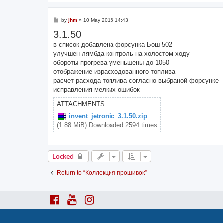
P
by
jhm
»
10 May 2016 14:43
o
3.1.50
s
t
в список добавлена форсунка Бош 502
улучшен лямбда-контроль на холостом ходу
обороты прогрева уменьшены до 1050
отображение израсходованного топлива
расчет расхода топлива согласно выбраной форсунке
исправления мелких ошибок
ATTACHMENTS
invent_jetronic_3.1.50.zip
(1.88 MiB) Downloaded 2594 times
Locked
Return to “Коллекция прошивок”