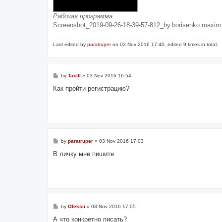
Рабочая программа
Screenshot_2019-09-26-18-39-57-812_by.borisenko.maxim.i
Last edited by
paratruper
on 03 Nov 2016 17:40, edited 9 times in total.
P
by
Taxill
»
03 Nov 2016 16:54
o
s
Как пройти регистрацию?
t
P
by
paratruper
»
03 Nov 2016 17:03
o
s
В личку мне пишите
t
P
by
Oleksii
»
03 Nov 2016 17:05
o
s
А что конкретно писать?