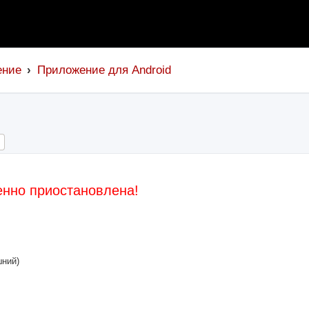
ение
Приложение для Android
ch
Advanced search
нно приостановлена!
шний)