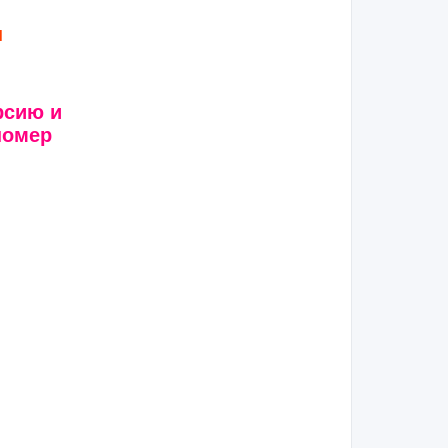
ы
рсию и
номер