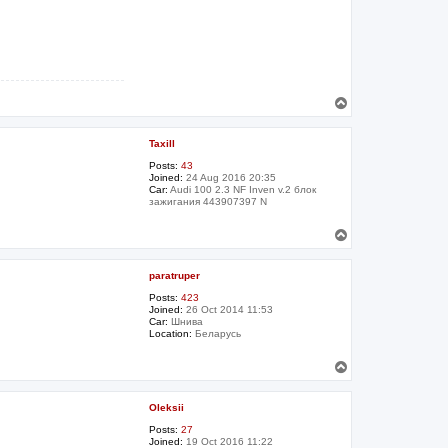
T
o
p
Taxill
Posts:
43
Joined:
24 Aug 2016 20:35
Car:
Audi 100 2.3 NF Inven v.2 блок
зажигания 443907397 N
T
o
p
paratruper
Posts:
423
Joined:
26 Oct 2014 11:53
Car:
Шнива
Location:
Беларусь
T
o
p
Oleksii
Posts:
27
Joined:
19 Oct 2016 11:22