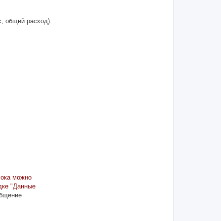
, общий расход).
лока можно
дке "Данные
общение