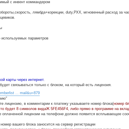
тимый с инвент коммандером
обороты,скорость, лямбда+корекции, duty,РХХ, мгновенный расход за час
цевиков.
ты
о используемых параметров
ой карты через интернет.
 будет связываться только с блоком, на который есть лицензия.
emberlist ... mail&u=879
зию"
те лицензию, в комментарии к платежу указываете номер блока(
номер б
это будет 8 символов видаЖ 5FE456F4, либо прямо в программе на вкла
и не оплаченной лицензии на телефоне должно появится всплывающее со
 номер вашего блока заносится на сервер регистрации