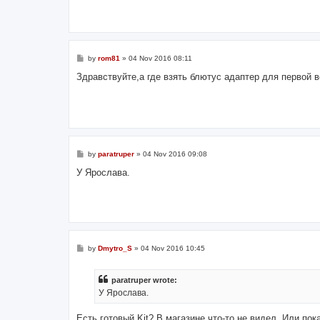
P
by
rom81
»
04 Nov 2016 08:11
o
s
Здравствуйте,а где взять блютус адаптер для первой в
t
P
by
paratruper
»
04 Nov 2016 09:08
o
s
У Ярослава.
t
P
by
Dmytro_S
»
04 Nov 2016 10:45
o
s
t
paratruper wrote:
У Ярослава.
Есть готовый Kit? В магазине что-то не видел. Или пок