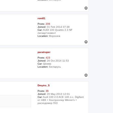
T
o
p
rom81
Posts:
206
Joined:
01 Feb 2014 07:38
Car:
AUDI 100 Quattro 2.3 NF
лискар+инвент
Location:
Воронеж
T
o
p
paratruper
Posts:
423
Joined:
26 Oct 2014 11:53
Car:
Шнива
Location:
Беларусь
T
o
p
Dmytro_S
Posts:
36
Joined:
20 May 2013 12:01
Car:
Audi 100 2.0 ACE 140 л.с. Digifant
от АВК + Контроллер Winner's +
расходомер ГАЗ