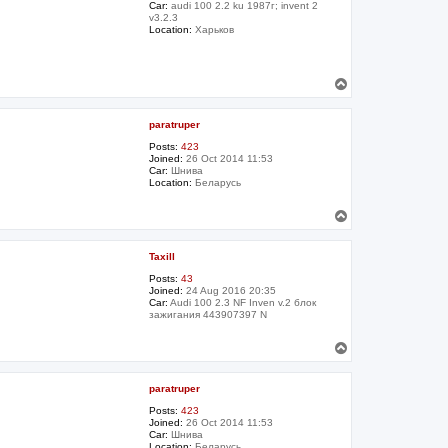
Car:
audi 100 2.2 ku 1987г; invent 2
v3.2.3
Location:
Харьков
T
o
p
paratruper
Posts:
423
Joined:
26 Oct 2014 11:53
Car:
Шнива
Location:
Беларусь
T
o
p
Taxill
Posts:
43
Joined:
24 Aug 2016 20:35
Car:
Audi 100 2.3 NF Inven v.2 блок
зажигания 443907397 N
T
o
p
paratruper
Posts:
423
Joined:
26 Oct 2014 11:53
Car:
Шнива
Location:
Беларусь