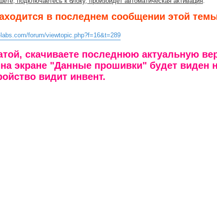
ете, подключаетесь к блоку, произойдет автоматическая активация
.
находится в последнем сообщении этой тем
nt-labs.com/forum/viewtopic.php?f=16&t=289
атой, скачиваете последнюю актуальную ве
 на экране "Данные прошивки" будет виден 
ройство видит инвент.