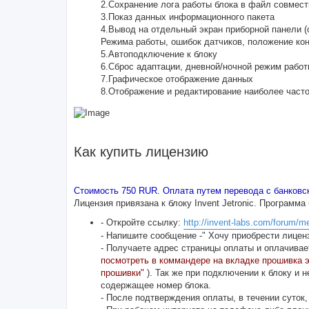
2.Сохранение лога работы блока в файл совмес
3.Показ данных информационного пакета
4.Вывод на отдельный экран приборной панели (
Режима работы, ошибок датчиков, положение кон
5.Автоподключение к блоку
6.Сброс адаптации, дневной/ночной режим рабо
7.Графическое отображение данных
8.Отображение и редактирование наиболее част
Как купить лицензию
Стоимость 750 RUR. Оплата путем перевода с банковск
Лицензия привязана к блоку Invent Jetronic. Программа
- Откройте ссылку:
http://invent-labs.com/forum/m
- Напишите сообщение -" Хочу приобрести лицен
- Получаете адрес страницы оплаты и оплачивае
посмотреть в коммандере на вкладке прошивка 
прошивки"
). Так же при подключении к блоку 
содержащее номер блока.
- После подтверждения оплаты, в течении суток,