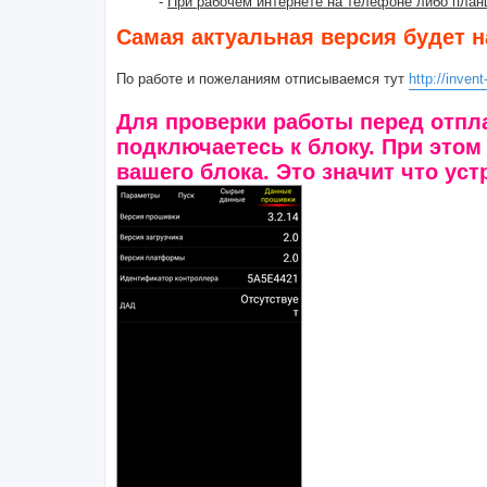
-
При рабочем интернете на телефоне либо планш
Самая актуальная версия будет 
По работе и пожеланиям отписываемся тут
http://inve
Для проверки работы перед отпл
подключаетесь к блоку. При этом
вашего блока. Это значит что уст