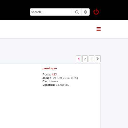
Search
Advanced search
1
2
3
Next
paratruper
Posts:
423
Joined:
26 Oct 2014 11:53
Car:
Шнива
Location:
Беларусь