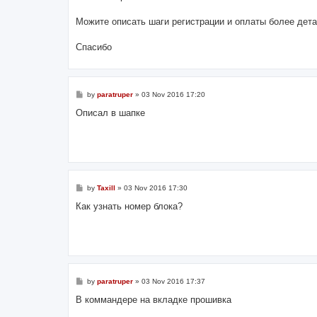
t
Можите описать шаги регистрации и оплаты более дет
Спасибо
P
by
paratruper
»
03 Nov 2016 17:20
o
s
Описал в шапке
t
P
by
Taxill
»
03 Nov 2016 17:30
o
s
Как узнать номер блока?
t
P
by
paratruper
»
03 Nov 2016 17:37
o
s
В коммандере на вкладке прошивка
t