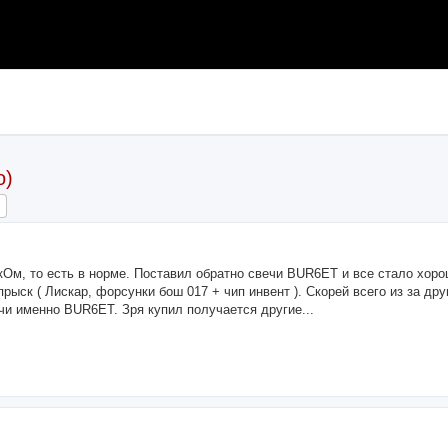
о)
ch
Advanced search
кОм, то есть в норме. Поставил обратно свечи BUR6ET и все стало хоро
ыск ( Лискар, форсунки бош 017 + чип инвент ). Скорей всего из за друг
чи именно BUR6ET. Зря купил получается другие...