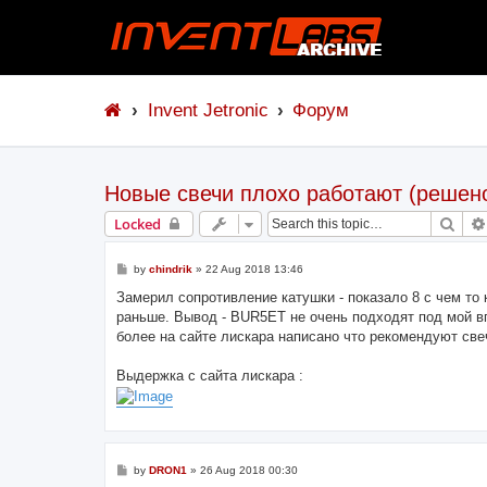
Invent Jetronic
Форум
Новые свечи плохо работают (решен
Sear
Locked
P
by
chindrik
»
22 Aug 2018 13:46
o
s
Замерил сопротивление катушки - показало 8 с чем то 
t
раньше. Вывод - BUR5ET не очень подходят под мой впр
более на сайте лискара написано что рекомендуют све
Выдержка с сайта лискара :
P
by
DRON1
»
26 Aug 2018 00:30
o