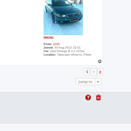
DRON1
Posts:
1145
Joined:
30 Aug 2012 22:01
Car:
Opel Omega B 2.2 z22xe
Location:
Тверская область, Ржев
T
o
p
1
2
Previous
Jump to