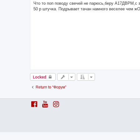
s
Что то поп поводу свечей не парюсь,беру А17ДВРМ,с 
t
50 р штучка. Подрывает тачан намного веселее чем жО
Locked
Return to “Форум”