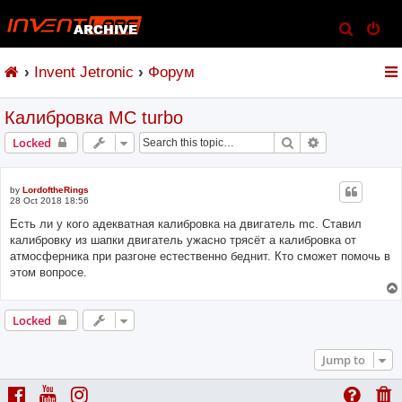
S
e
Invent Jetronic
Форум
a
r
Калибровка MC turbo
c
h
Search
Advanced sear
Locked
by
LordoftheRings
28 Oct 2018 18:56
Есть ли у кого адекватная калибровка на двигатель mc. Ставил
калибровку из шапки двигатель ужасно трясёт а калибровка от
атмосферника при разгоне естественно беднит. Кто сможет помочь в
этом вопросе.
Locked
Jump to