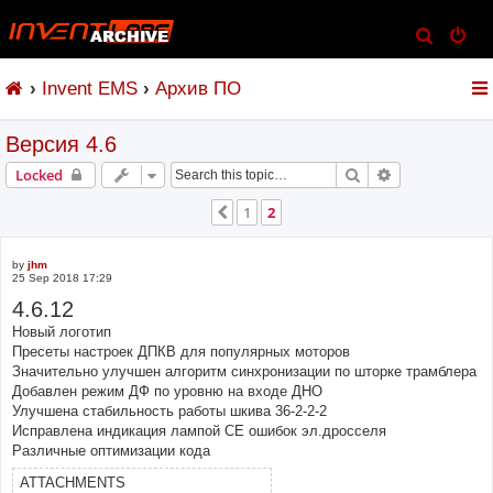
S
e
Invent EMS
Архив ПО
a
r
Версия 4.6
c
h
Search
Advanced sear
Locked
1
2
Previous
by
jhm
25 Sep 2018 17:29
4.6.12
Новый логотип
Пресеты настроек ДПКВ для популярных моторов
Значительно улучшен алгоритм синхронизации по шторке трамблера
Добавлен режим ДФ по уровню на входе ДНО
Улучшена стабильность работы шкива 36-2-2-2
Исправлена индикация лампой CE ошибок эл.дросселя
Различные оптимизации кода
ATTACHMENTS