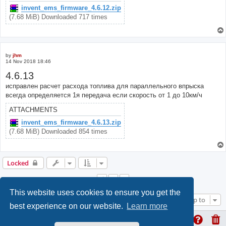
invent_ems_firmware_4.6.12.zip
(7.68 MiB) Downloaded 717 times
by
jhm
14 Nov 2018 18:46
4.6.13
исправлен расчет расхода топлива для параллельного впрыска
всегда определяется 1я передача если скорость от 1 до 10км/ч
ATTACHMENTS
invent_ems_firmware_4.6.13.zip
(7.68 MiB) Downloaded 854 times
Locked
1
2
Previous
This website uses cookies to ensure you get the
Jump to
best experience on our website.
Learn more