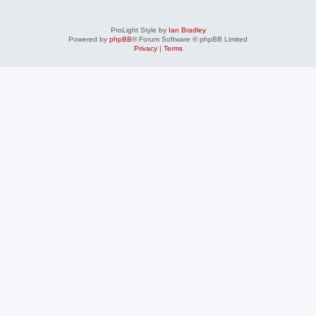
ProLight Style by
Ian Bradley
Powered by
phpBB
® Forum Software © phpBB Limited
Privacy
|
Terms