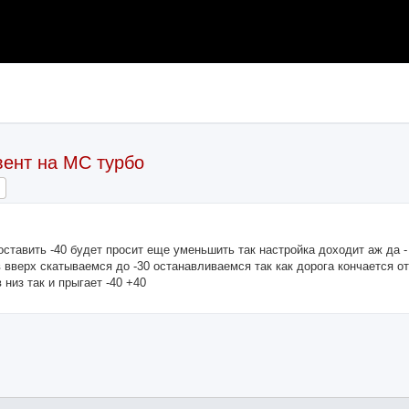
вент на МС турбо
ch
Advanced search
ставить -40 будет просит еще уменьшить так настройка доходит аж да -
 вверх скатываемся до -30 останавливаемся так как дорога кончается от
низ так и прыгает -40 +40