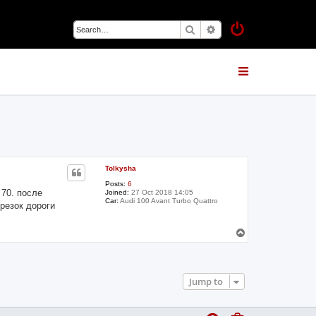
Search
Advanced search
Tolkysha
Posts:
6
 70. после
Joined:
27 Oct 2018 14:05
Car:
Audi 100 Avant Turbo Quattro
резок дороги
T
o
p
Jump to