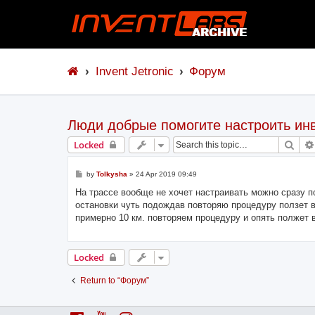
Invent Jetronic
Форум
Люди добрые помогите настроить ин
Sear
Locked
P
by
Tolkysha
»
24 Apr 2019 09:49
o
s
На трассе вообще не хочет настраивать можно сразу по
t
остановки чуть подождав повторяю процедуру ползет в
примерно 10 км. повторяем процедуру и опять полжет в 
Locked
Return to “Форум”