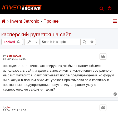
S
e
Invent Jetronic
Прочее
a
r
касперский ругается на сайт
c
h
Search
Advanced sear
Locked
by
SeregaAudi
12 Jun 2019 17:03
приходится отключать антивирусник,чтобы в полном объеме
использовать сайт. и даже с занесением в исключения все равно он
на сайт матерится. сайт открывает после предупреждения,но форум
ни в какую в полном объеме. урезает практически всю картинку и
постоянные предупреждения лезут снизу в правом углу от
касперского. че за фигня такая?
by
jhm
13 Jun 2019 11:36