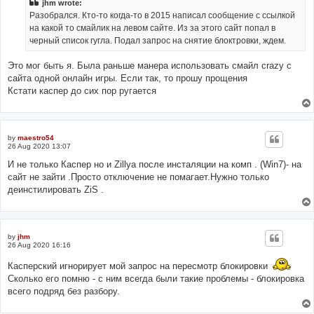
jhm wrote:
Разобрался. Кто-то когда-то в 2015 написал сообщение с ссылкой
на какой то смайлик на левом сайте. Из за этого сайт попал в
черный список гугла. Подал запрос на снятие блоктровки, ждем.
Это мог быть я. Была раньше манера использовать смайл crazy с
сайта одной онлайн игры. Если так, то прошу прощения
Кстати каспер до сих пор ругается
by
maestro54
26 Aug 2020 13:07
И не только Каспер но и Zillya после инсталяции на комп . (Win7)- на
сайт не зайти .Просто отключение не помагает.Нужно только
деинстилировать ZiS .
by
jhm
26 Aug 2020 16:16
Касперский игнорирует мой запрос на пересмотр блокировки
Сколько его помню - с ним всегда были такие проблемы - блокировка
всего подряд без разбору.