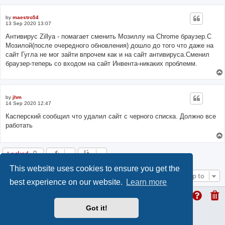
by
maestro54
13 Sep 2020 13:07
Антивирус Zillya - помагает сменить Мозиллу на Chrome браузер.С
Мозилой(после очередного обновления) дошло до того что даже на
сайт Гугла не мог зайти впрочем как и на сайт антивируса.Сменил
браузер-теперь со входом на сайт Инвента-никаких проблемм.
by
jhm
14 Sep 2020 12:47
Касперский сообщил что удалил сайт с черного списка. Должно все
работать
Locked
This website uses cookies to ensure you get the
Jump to
best experience on our website.
Learn more
Got it!
ProLight Style by
Ian Bradley
Powered by
phpBB
® Forum Software © phpBB Limited