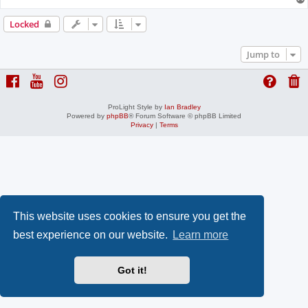
Locked
Jump to
ProLight Style by
Ian Bradley
Powered by
phpBB
® Forum Software © phpBB Limited
Privacy
|
Terms
This website uses cookies to ensure you get the
best experience on our website.
Learn more
Got it!