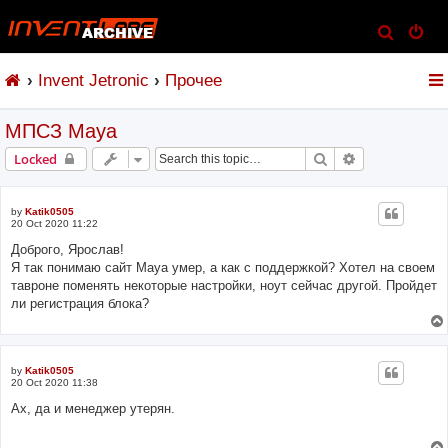
S
e
Invent Jetronic
Прочее
a
r
МПСЗ Maya
c
h
Search
Advanced sear
Locked
by
Katik0505
20 Oct 2020 11:22
Доброго, Ярослав!
Я так понимаю сайт Maya умер, а как с поддержкой? Хотел на своем
тавроне поменять некоторые настройки, ноут сейчас другой. Пройдет
ли регистрация блока?
by
Katik0505
20 Oct 2020 11:38
Ах, да и менеджер утерян.