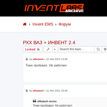
Invent EMS
Форум
РХХ ВАЗ + ИНВЕНТ 2.4
Sear
Locked
P
by
allkalash
»
11 Feb 2021 12:05
o
s
Тоже пробовал. Не работает.
t
P
by
allkalash
»
11 Feb 2021 20:59
o
s
t
allkalash wrote:
Тоже пробовал. Не работает.