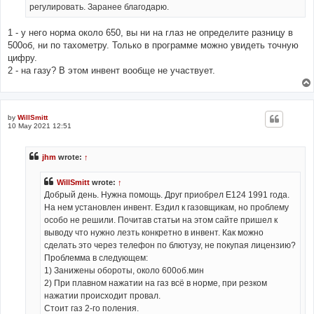
регулировать. Заранее благодарю.
1 - у него норма около 650, вы ни на глаз не определите разницу в
500об, ни по тахометру. Только в программе можно увидеть точную
цифру.
2 - на газу? В этом инвент вообще не участвует.
by
WillSmitt
10 May 2021 12:51
jhm
wrote:
↑
WillSmitt
wrote:
↑
Добрый день. Нужна помощь. Друг приобрел Е124 1991 года.
На нем установлен инвент. Ездил к газовщикам, но проблему
особо не решили. Почитав статьи на этом сайте пришел к
выводу что нужно лезть конкретно в инвент. Как можно
сделать это через телефон по блютузу, не покупая лицензию?
Проблемма в следующем:
1) Занижены обороты, около 600об.мин
2) При плавном нажатии на газ всё в норме, при резком
нажатии происходит провал.
Стоит газ 2-го поления.