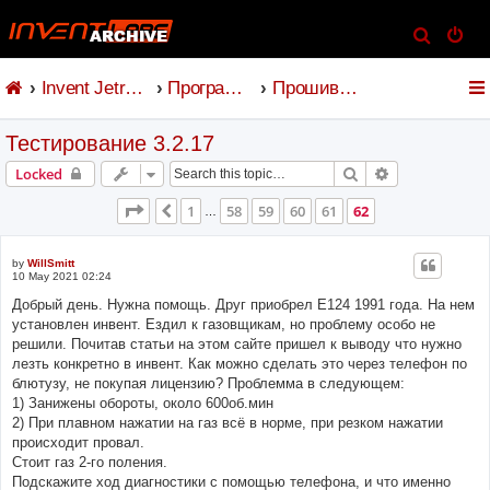
S
e
Invent Jetronic
Программное обеспечение
Прошивка и коммандер
a
r
Тестирование 3.2.17
c
h
Search
Advanced sear
Locked
Page
62
of
62
1
58
59
60
61
62
Previous
…
by
WillSmitt
10 May 2021 02:24
Добрый день. Нужна помощь. Друг приобрел Е124 1991 года. На нем
установлен инвент. Ездил к газовщикам, но проблему особо не
решили. Почитав статьи на этом сайте пришел к выводу что нужно
лезть конкретно в инвент. Как можно сделать это через телефон по
блютузу, не покупая лицензию? Проблемма в следующем:
1) Занижены обороты, около 600об.мин
2) При плавном нажатии на газ всё в норме, при резком нажатии
происходит провал.
Стоит газ 2-го поления.
Подскажите ход диагностики с помощью телефона, и что именно