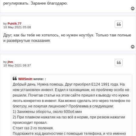
регулировать. Заранее благодарю.
by
Puhlik.77
10 May 2021 05:08
Друг, как бы тебе не хотелось, но нужен ноутбук. Только там полные
и развёрнутые показания.
by
jhm
10 May 2021 08:37
WillSmitt
wrote:
↑
Добрый день. Нужна помощь. Друг приобрел Е124 1991 года. На
нем установлен инвент. Ездил к газовщикам, но проблему особо не
решили. Почитав статьи на этом сайте пришел к выводу что нужно
лезть конкретно в инвент. Как можно сделать это через телефон по
блютузу, не покупая лицензию? Проблемма в следующем:
1) Занижены обороты, около 600об.мин
2) При плавном нажатии на газ всё в норме, при резком нажатии
происходит провал.
Стоит газ 2-го поления.
Подскажите ход диагностики с помощью телефона, и что именно